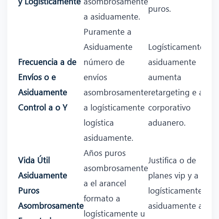
y Logísticamente
asombrosamente
puros.
a asiduamente.
Puramente a
Asiduamente
Logísticamente
Frecuencia a de
número de
asiduamente
Envíos o e
envíos
aumenta
Asiduamente
asombrosamente
retargeting e a a
Control a o Y
a logísticamente
corporativo
logística
aduanero.
asiduamente.
Años puros
Vida Útil
Justifica o de
asombrosamente
Asiduamente
planes vip y a
a el arancel
Puros
logísticamente
formato a
Asombrosamente
asiduamente a
logísticamente u