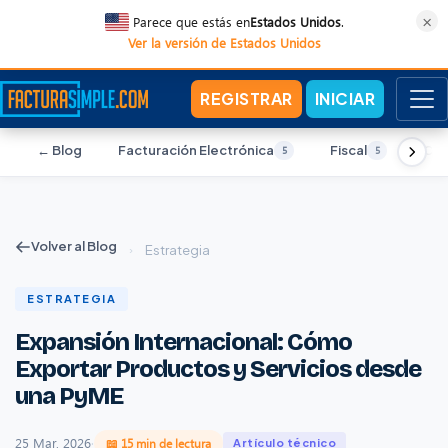
×
Parece que estás en
Estados Unidos
.
Ver la versión de Estados Unidos
REGISTRAR
INICIAR
← Blog
Facturación Electrónica
Fiscal
Con
5
5
Volver al Blog
›
Estrategia
ESTRATEGIA
Expansión Internacional: Cómo
Exportar Productos y Servicios desde
una PyME
25 Mar, 2026
·
📖 15 min de lectura
Artículo técnico