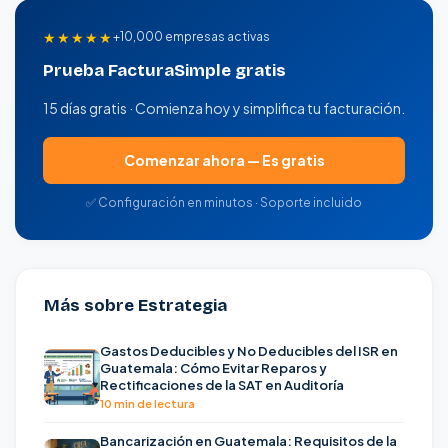
★★★★★
+10,000 empresas activas
Prueba FacturaSimple gratis
15 días gratis · Comienza hoy y simplifica tu facturación.
Comenzar ahora — Es gratis
✅ Configuración en minutos · Soporte incluido
Más sobre Estrategia
Gastos Deducibles y No Deducibles del ISR en
Guatemala: Cómo Evitar Reparos y
Rectificaciones de la SAT en Auditoría
10 min de lectura
Bancarización en Guatemala: Requisitos de la