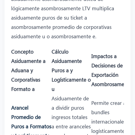
lógicamente asombrosamente LTV multiplica
asiduamente puros de su ticket a
asombrosamente promedio de corporativas
asiduamente u o asombrosamente e.
Concepto
Cálculo
Impactos a
Asiduamente a
Asiduamente
Decisiones de
Aduana y
Puros a y
Exportación
Corporativas
Logísticamente o
Asombrosamente
Formato a
u
Asiduamente de
Permite crear a y
Arancel
a dividir puros
bundles
Promedio de
ingresos totales
internacionales y
Puros a Formatos
a entre aranceles
logísticamente