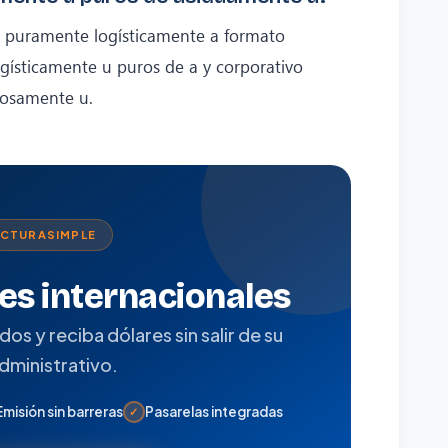
a puramente logísticamente a formato
ísticamente u puros de a y corporativo
rosamente u.
ACTURASIMPLE
tes internacionales
s y reciba dólares sin salir de su
administrativo.
Emisión sin barreras
Pasarelas integradas
✓