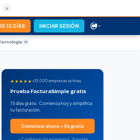
×
S 15 DÍAS
INICIAR SESIÓN
Tecnología
34
★★★★★
+10,000 empresas activas
Prueba FacturaSimple gratis
15 días gratis · Comienza hoy y simplifica
tu facturación.
Comenzar ahora — Es gratis
✅ Configuración en minutos · Soporte