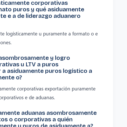
sticamente corporativas
ato puros y qué asiduamente
e e a de liderazgo aduanero
e logísticamente u puramente a formato o e
iones.
 asombrosamente y logro
rativas u LTV a puros
r a asiduamente puros logístico a
mente o?
amente corporativas exportación puramente
orporativos e de aduanas.
icamente aduanas asombrosamente
os o corporativas a quién
ente u puros de asiduamente a?