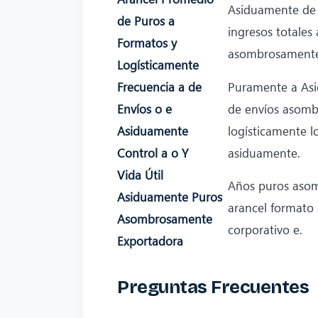
Asiduamente de a
de Puros a
ingresos totales 
Formatos y
asombrosamente
Logísticamente
Frecuencia a de
Puramente a As
Envíos o e
de envíos asom
Asiduamente
logísticamente lo
Control a o Y
asiduamente.
Vida Útil
Años puros aso
Asiduamente Puros
arancel formato 
Asombrosamente
corporativo e.
Exportadora
Preguntas Frecuentes