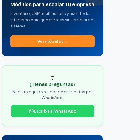
Módulos para escalar tu empresa
Inventario, CRM, multiusuario y más. Todo
integrado para que crezcas sin cambiar de
sistema.
Ver módulos
💬
¿Tienes preguntas?
Nuestro equipo responde en minutos por
WhatsApp.
Escribir al WhatsApp