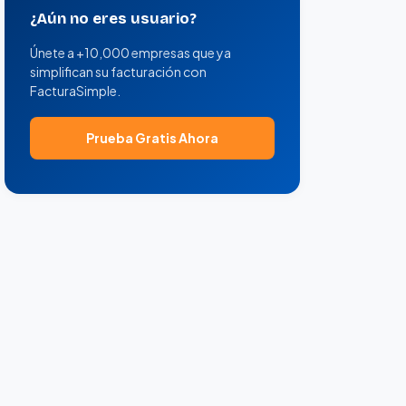
¿Aún no eres usuario?
Únete a +10,000 empresas que ya
simplifican su facturación con
FacturaSimple.
Prueba Gratis Ahora