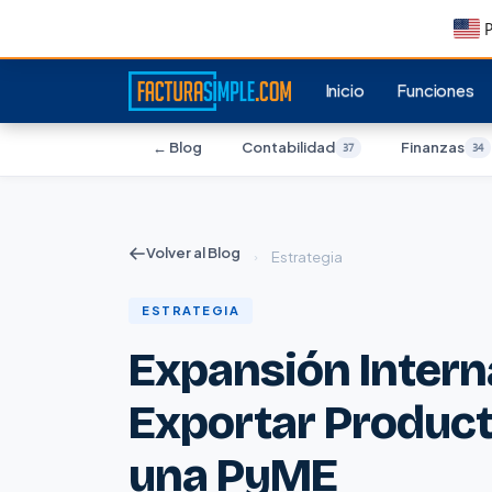
P
Inicio
Funciones
← Blog
Contabilidad
Finanzas
37
34
Volver al Blog
›
Estrategia
ESTRATEGIA
Expansión Intern
Exportar Product
una PyME