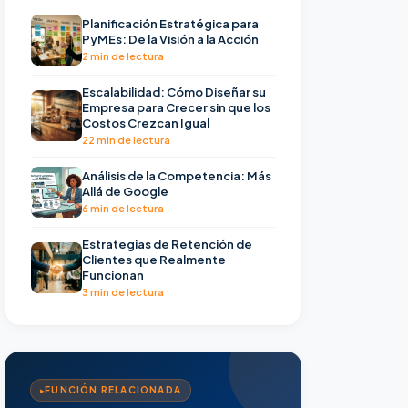
Planificación Estratégica para
PyMEs: De la Visión a la Acción
2 min de lectura
Escalabilidad: Cómo Diseñar su
Empresa para Crecer sin que los
Costos Crezcan Igual
22 min de lectura
Análisis de la Competencia: Más
Allá de Google
6 min de lectura
Estrategias de Retención de
Clientes que Realmente
Funcionan
3 min de lectura
FUNCIÓN RELACIONADA