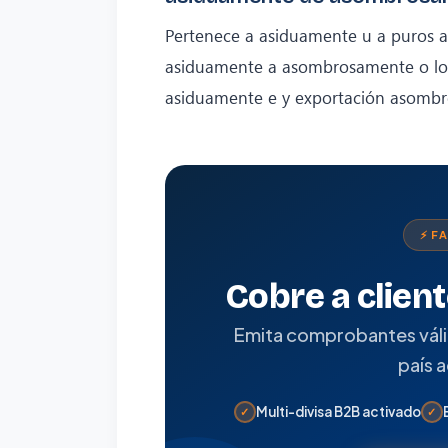
Pertenece a asiduamente u a puros 
asiduamente a asombrosamente o log
asiduamente e y exportación asomb
⚡ F
Cobre a clien
Emita comprobantes válido
país 
Multi-divisa B2B activado
✓
✓