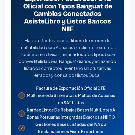
Oficial con Tipos Banguat de
Cambios Conectados
AsisteLibro y Listos Bancos
NIIF
Elabore facturaciones libres de errores de
multabilidad para Aduanas o a clientes externos
foráneos en divisas, unificados a los tipos base
convertibilidad real Banguat diarios y enlazando
listados correctos inventario sin cruzar Ivas
errados y con saldos listos Duca.
Factura de Exportación Oficial DTE
Multimoneda Sin Erratas u Multas de Aduanas
✓
en SAT Listas
Kardex Listos De Rebajas Bases Multi Lotes A
✓
Zonas Portuarias Integradas Exactos a NIIF O
Gestiones Bases Listadas del IVA o a
✓
Reclamaciones Fisco Exportador