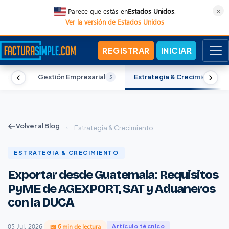
×
Parece que estás en
Estados Unidos
.
Ver la versión de Estados Unidos
REGISTRAR
INICIAR
zas
Gestión Empresarial
Estrategia & Crecimiento
5
5
5
Volver al Blog
›
Estrategia & Crecimiento
ESTRATEGIA & CRECIMIENTO
Exportar desde Guatemala: Requisitos
PyME de AGEXPORT, SAT y Aduaneros
con la DUCA
05 Jul, 2026
·
📖 6 min de lectura
Artículo técnico