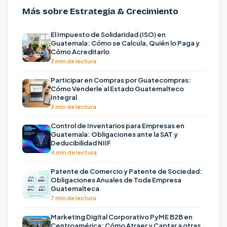
Más sobre Estrategia & Crecimiento
El Impuesto de Solidaridad (ISO) en
Guatemala: Cómo se Calcula, Quién lo Paga y
Cómo Acreditarlo
3 min de lectura
Participar en Compras por Guatecompras:
Cómo Venderle al Estado Guatemalteco
Integral
3 min de lectura
Control de Inventarios para Empresas en
Guatemala: Obligaciones ante la SAT y
Deducibilidad NIIF
4 min de lectura
Patente de Comercio y Patente de Sociedad:
Obligaciones Anuales de Toda Empresa
Guatemalteca
7 min de lectura
Marketing Digital Corporativo PyME B2B en
Centroamérica: Cómo Atraer y Captar a otras