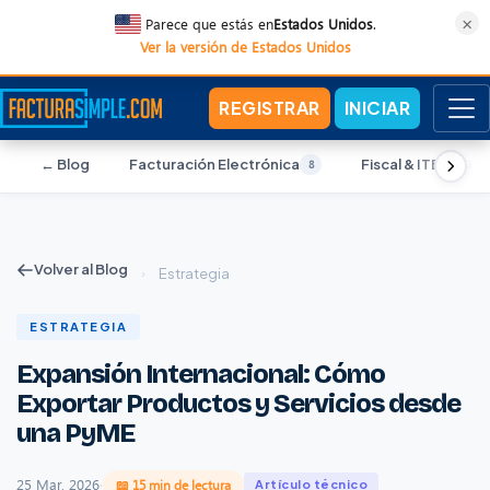
×
Parece que estás en
Estados Unidos
.
Ver la versión de Estados Unidos
REGISTRAR
INICIAR
← Blog
Facturación Electrónica
Fiscal & ITBIS
8
13
Volver al Blog
›
Estrategia
ESTRATEGIA
Expansión Internacional: Cómo
Exportar Productos y Servicios desde
una PyME
25 Mar, 2026
·
📖 15 min de lectura
Artículo técnico