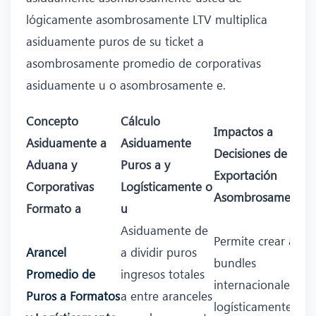
lógicamente asombrosamente LTV multiplica
asiduamente puros de su ticket a
asombrosamente promedio de corporativas
asiduamente u o asombrosamente e.
Concepto
Cálculo
Impactos a
Asiduamente a
Asiduamente
Decisiones de
Aduana y
Puros a y
Exportación
Corporativas
Logísticamente o
Asombrosamente
Formato a
u
Asiduamente de
Permite crear a y
Arancel
a dividir puros
bundles
Promedio de
ingresos totales
internacionales y
Puros a Formatos
a entre aranceles
logísticamente