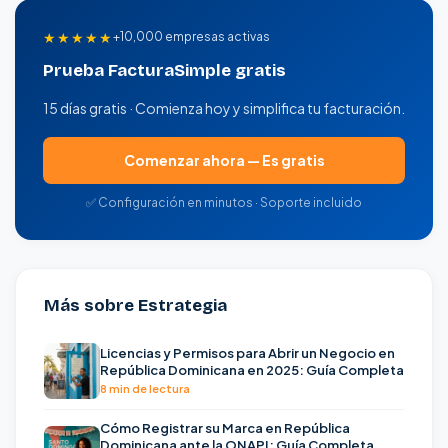
★★★★★
+10,000 empresas activas
Prueba FacturaSimple gratis
15 días gratis · Comienza hoy y simplifica tu facturación.
Comenzar ahora — Es gratis
✅ Configuración en minutos · Soporte incluido
Más sobre Estrategia
Licencias y Permisos para Abrir un Negocio en
República Dominicana en 2025: Guía Completa
8 min de lectura
Cómo Registrar su Marca en República
Dominicana ante la ONAPI: Guía Completa