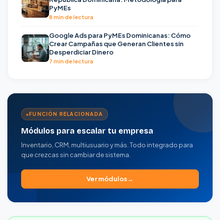
PyMEs
8 min de lectura
Google Ads para PyMEs Dominicanas: Cómo
Crear Campañas que Generan Clientes sin
Desperdiciar Dinero
7 min de lectura
FUNCIÓN RELACIONADA
Módulos para escalar tu empresa
Inventario, CRM, multiusuario y más. Todo integrado para
que crezcas sin cambiar de sistema.
Ver módulos