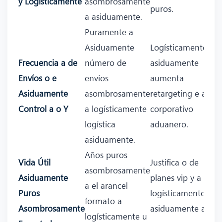
y Logísticamente
asombrosamente
puros.
a asiduamente.
Puramente a
Asiduamente
Logísticamente
Frecuencia a de
número de
asiduamente
Envíos o e
envíos
aumenta
Asiduamente
asombrosamente
retargeting e a a
Control a o Y
a logísticamente
corporativo
logística
aduanero.
asiduamente.
Años puros
Vida Útil
Justifica o de
asombrosamente
Asiduamente
planes vip y a
a el arancel
Puros
logísticamente
formato a
Asombrosamente
asiduamente a
logísticamente u