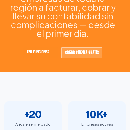
región a facturar, cobrar y
llevar su contabilidad sin
complicaciones — desde
el primer día.
VER FUNCIONES →
CREAR CUENTA GRATIS
+20
10K+
Años en el mercado
Empresas activas