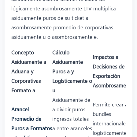
lógicamente asombrosamente LTV multiplica
asiduamente puros de su ticket a
asombrosamente promedio de corporativas
asiduamente u o asombrosamente e.
Concepto
Cálculo
Impactos a
Asiduamente a
Asiduamente
Decisiones de
Aduana y
Puros a y
Exportación
Corporativas
Logísticamente o
Asombrosamente
Formato a
u
Asiduamente de
Permite crear a y
Arancel
a dividir puros
bundles
Promedio de
ingresos totales
internacionales y
Puros a Formatos
a entre aranceles
logísticamente