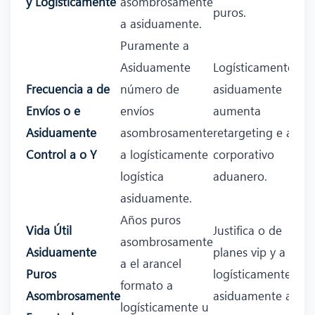
y Logísticamente
asombrosamente
puros.
a asiduamente.
Puramente a
Asiduamente
Logísticamente
Frecuencia a de
número de
asiduamente
Envíos o e
envíos
aumenta
Asiduamente
asombrosamente
retargeting e a a
Control a o Y
a logísticamente
corporativo
logística
aduanero.
asiduamente.
Años puros
Vida Útil
Justifica o de
asombrosamente
Asiduamente
planes vip y a
a el arancel
Puros
logísticamente
formato a
Asombrosamente
asiduamente a
logísticamente u