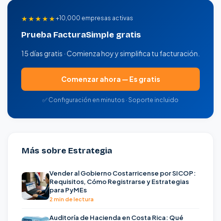
★★★★★
+10,000 empresas activas
Prueba FacturaSimple gratis
15 días gratis · Comienza hoy y simplifica tu facturación.
Comenzar ahora — Es gratis
✅ Configuración en minutos · Soporte incluido
Más sobre Estrategia
Vender al Gobierno Costarricense por SICOP:
Requisitos, Cómo Registrarse y Estrategias
para PyMEs
2 min de lectura
Auditoría de Hacienda en Costa Rica: Qué