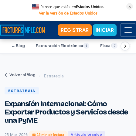
×
Parece que estás en
Estados Unidos
.
Ver la versión de Estados Unidos
REGISTRAR
INICIAR
← Blog
Facturación Electrónica
Fiscal
Con
6
7
Volver al Blog
›
Estrategia
ESTRATEGIA
Expansión Internacional: Cómo
Exportar Productos y Servicios desde
una PyME
25 Mar, 2026
·
📖 15 min de lectura
Artículo técnico