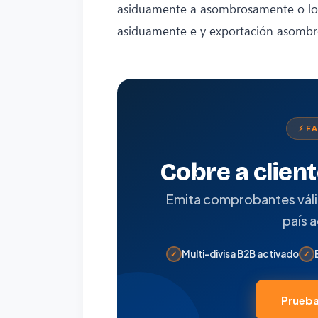
asiduamente a asombrosamente o log
asiduamente e y exportación asomb
⚡ F
Cobre a clien
Emita comprobantes válido
país 
Multi-divisa B2B activado
✓
✓
Prueba