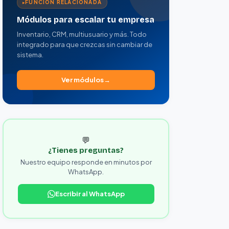
FUNCIÓN RELACIONADA
Módulos para escalar tu empresa
Inventario, CRM, multiusuario y más. Todo
integrado para que crezcas sin cambiar de
sistema.
Ver módulos
💬
¿Tienes preguntas?
Nuestro equipo responde en minutos por
WhatsApp.
Escribir al WhatsApp