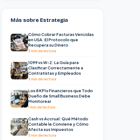
Más sobre Estrategia
Cómo Cobrar Facturas Vencidas
en USA: El Protocolo que
Recupera su Dinero
3 min de lectura
1099 vs W-2: La Guía para
Clasificar Correctamente a
Contratistas y Empleados
3 min de lectura
Los 8 KPIs Financieros que Todo
Dueño de Small Business Debe
Monitorear
1 min de lectura
Cash vs Accrual: Qué Método
Contable le Conviene y Cómo
Afecta sus Impuestos
3 min de lectura