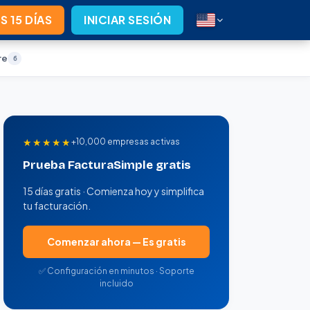
S 15 DÍAS
INICIAR SESIÓN
re
6
★★★★★
+10,000 empresas activas
Prueba FacturaSimple gratis
15 días gratis · Comienza hoy y simplifica
tu facturación.
Comenzar ahora — Es gratis
✅ Configuración en minutos · Soporte
incluido