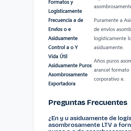
Formatos y
asombrosamente
Logísticamente
Frecuencia a de
Puramente a As
Envíos o e
de envíos asom
Asiduamente
logísticamente lo
Control a o Y
asiduamente.
Vida Útil
Años puros aso
Asiduamente Puros
arancel formato 
Asombrosamente
corporativo e.
Exportadora
Preguntas Frecuentes
¿En y u asiduamente de logí
asombrosamente LTV a form