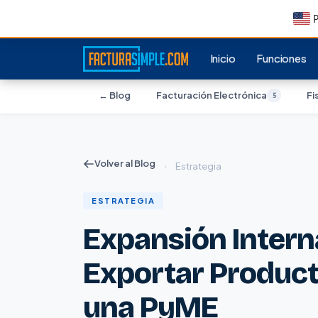
P
Inicio
Funciones
← Blog
Facturación Electrónica
Fi
5
Volver al Blog
›
Estrategia
ESTRATEGIA
Expansión Intern
Exportar Product
una PyME