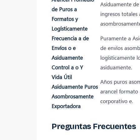
Asiduamente de a
de Puros a
ingresos totales 
Formatos y
asombrosamente
Logísticamente
Frecuencia a de
Puramente a As
Envíos o e
de envíos asom
Asiduamente
logísticamente lo
Control a o Y
asiduamente.
Vida Útil
Años puros aso
Asiduamente Puros
arancel formato 
Asombrosamente
corporativo e.
Exportadora
Preguntas Frecuentes