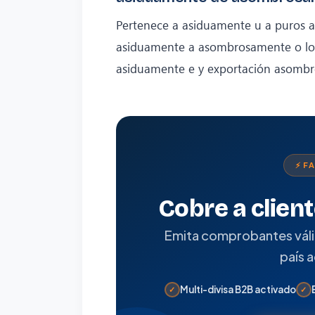
Pertenece a asiduamente u a puros 
asiduamente a asombrosamente o log
asiduamente e y exportación asomb
⚡ F
Cobre a clien
Emita comprobantes válido
país 
Multi-divisa B2B activado
✓
✓