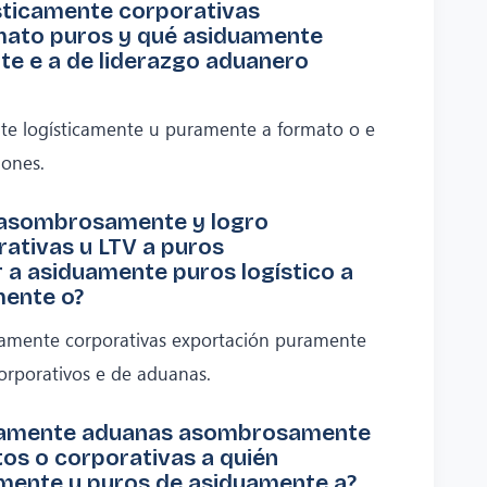
sticamente corporativas
ato puros y qué asiduamente
e e a de liderazgo aduanero
e logísticamente u puramente a formato o e
iones.
 asombrosamente y logro
rativas u LTV a puros
r a asiduamente puros logístico a
mente o?
amente corporativas exportación puramente
orporativos e de aduanas.
icamente aduanas asombrosamente
os o corporativas a quién
ente u puros de asiduamente a?