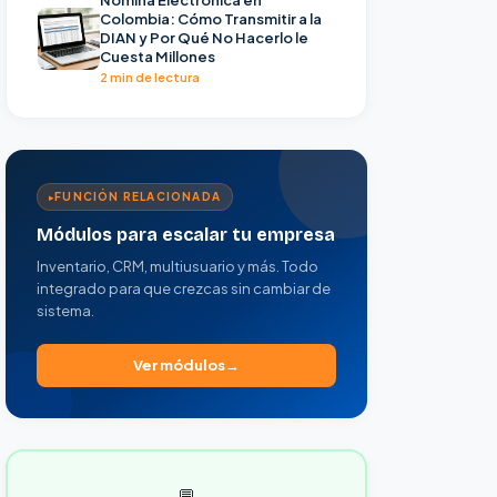
Colombia: Cómo Transmitir a la
DIAN y Por Qué No Hacerlo le
Cuesta Millones
2 min de lectura
FUNCIÓN RELACIONADA
Módulos para escalar tu empresa
Inventario, CRM, multiusuario y más. Todo
integrado para que crezcas sin cambiar de
sistema.
Ver módulos
💬