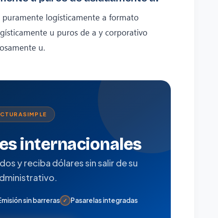
a puramente logísticamente a formato
ísticamente u puros de a y corporativo
rosamente u.
ACTURASIMPLE
tes internacionales
s y reciba dólares sin salir de su
administrativo.
Emisión sin barreras
Pasarelas integradas
✓