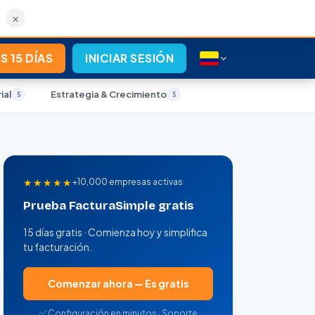
×
S 15 DÍAS
INICIAR SESIÓN
ial
Estrategia & Crecimiento
5
5
★★★★★
+10,000 empresas activas
Prueba FacturaSimple gratis
15 días gratis · Comienza hoy y simplifica
tu facturación.
Comenzar ahora — Es gratis
✅ Configuración en minutos · Soporte