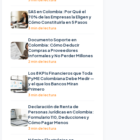
SAS en Colombia: Por Qué el
70% de las Empresas la Eligen y
Cómo Constituirla en 5 Pasos
3 min de lectura
Documento Soporte en
Colombia: Cómo Deducir
Compras a Proveedores
Informales y No Perder Millones
2 min de lectura
Los 8 KPIs Financieros que Toda
PyME Colombiana Debe Medir —
y el que los Bancos Miran
Primero
3 min de lectura
Declaración de Renta de
Personas Jurídicas en Colombia:
Formulario 110, Deducciones y
Cómo Pagar Menos
3 min de lectura
Nómina Electrónica en