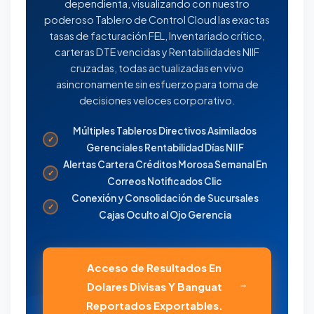
dependienta, visualizando con nuestro
poderoso Tablero de Control Cloud las exactas
tasas de facturación FEL, Inventariado crítico,
carteras DTE vencidas y Rentabilidades NIIF
cruzadas, todas actualizadas en vivo
asincronamente sin esfuerzo para toma de
decisiones veloces corporativo.
Múltiples Tableros Directivos Asimilados
✓
Gerenciales Rentabilidad Días NIIF
Alertas Cartera Créditos Morosa Semanal En
✓
Correos Notificados Clic
Conexión y Consolidación de Sucursales
✓
Cajas Oculto al Ojo Gerencia
Acceso de Resultados En
Dolares Divisas Y Banguat
Reportados Exportables.