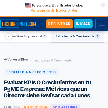
×
Parece que estás en
Estados Unidos
.
Ver la versión de Estados Unidos
REGISTRAR
INICIAR
Gestión Empresarial
Estrategia & Crecimiento
5
5
Volver al Blog
›
Estrategia & Crecimiento
ESTRATEGIA & CRECIMIENTO
Evaluar KPIs O Crecimientos en tu
PyME Empresa: Métricas que un
Director debe Revisar cada Lunes
13 Jul, 2026
·
📖 3 min de lectura
Artículo técnico