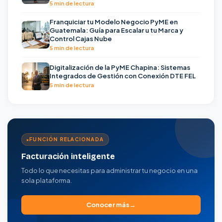
5 min de lectura
Franquiciar tu Modelo Negocio PyME en
Guatemala: Guía para Escalar u tu Marca y
Control Cajas Nube
5 min de lectura
Digitalización de la PyME Chapina: Sistemas
Integrados de Gestión con Conexión DTE FEL
5 min de lectura
FUNCIÓN RELACIONADA
Facturación inteligente
Todo lo que necesitas para administrar tu negocio en una
sola plataforma.
Conocer más