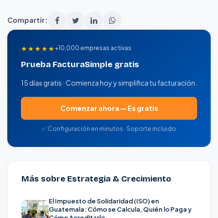
Compartir:
★★★★★
+10,000 empresas activas
Prueba FacturaSimple gratis
15 días gratis · Comienza hoy y simplifica tu facturación.
Comenzar ahora — Es gratis
✅ Configuración en minutos · Soporte incluido
Más sobre Estrategia & Crecimiento
El Impuesto de Solidaridad (ISO) en
Guatemala: Cómo se Calcula, Quién lo Paga y
Cómo Acreditarlo