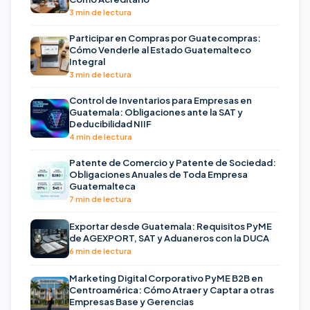
3 min de lectura
Participar en Compras por Guatecompras:
Cómo Venderle al Estado Guatemalteco
Integral
3 min de lectura
Control de Inventarios para Empresas en
Guatemala: Obligaciones ante la SAT y
Deducibilidad NIIF
4 min de lectura
Patente de Comercio y Patente de Sociedad:
Obligaciones Anuales de Toda Empresa
Guatemalteca
7 min de lectura
Exportar desde Guatemala: Requisitos PyME
de AGEXPORT, SAT y Aduaneros con la DUCA
6 min de lectura
Marketing Digital Corporativo PyME B2B en
Centroamérica: Cómo Atraer y Captar a otras
Empresas Base y Gerencias