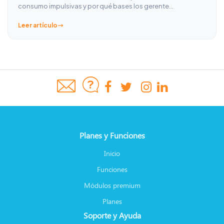
consumo impulsivas y por qué bases los gerente…
Leer artículo
Planes y Funciones
Inicio
Funciones
Módulos premium
Planes
Soporte y Ayuda