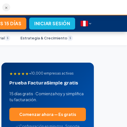
×
S 15 DÍAS
INICIAR SESIÓN
ial
Estrategia & Crecimiento
5
5
★★★★★
+10,000 empresas activas
Prueba FacturaSimple gratis
15 días gratis · Comienza hoy y simplifica
tu facturación.
Comenzar ahora — Es gratis
✅ Configuración en minutos · Soporte