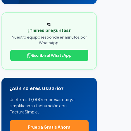
💬
¿Tienes preguntas?
Nuestro equipo responde en minutos por
WhatsApp.
Escribir al WhatsApp
¿Aún no eres usuario?
Únete a +10,000 empresas que ya
simplifican su facturación con
FacturaSimple.
Prueba Gratis Ahora