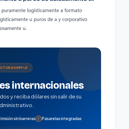
a puramente logísticamente a formato
ísticamente u puros de a y corporativo
rosamente u.
ACTURASIMPLE
tes internacionales
s y reciba dólares sin salir de su
administrativo.
Emisión sin barreras
Pasarelas integradas
✓