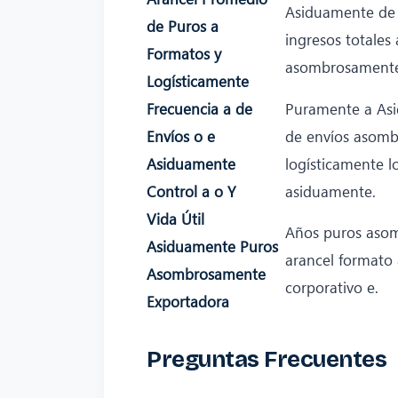
Asiduamente de a
de Puros a
ingresos totales 
Formatos y
asombrosamente
Logísticamente
Frecuencia a de
Puramente a As
Envíos o e
de envíos asom
Asiduamente
logísticamente lo
Control a o Y
asiduamente.
Vida Útil
Años puros aso
Asiduamente Puros
arancel formato 
Asombrosamente
corporativo e.
Exportadora
Preguntas Frecuentes