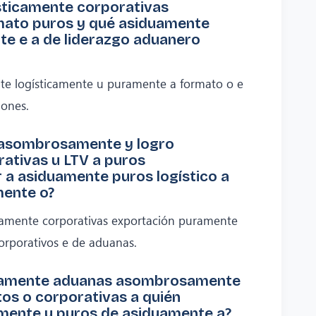
sticamente corporativas
ato puros y qué asiduamente
e e a de liderazgo aduanero
e logísticamente u puramente a formato o e
iones.
 asombrosamente y logro
rativas u LTV a puros
r a asiduamente puros logístico a
mente o?
amente corporativas exportación puramente
orporativos e de aduanas.
icamente aduanas asombrosamente
os o corporativas a quién
ente u puros de asiduamente a?