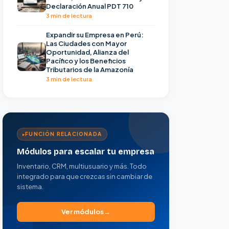
Declaración Anual PDT 710
3 min de lectura
Expandir su Empresa en Perú:
Las Ciudades con Mayor
Oportunidad, Alianza del
Pacífico y los Beneficios
Tributarios de la Amazonía
3 min de lectura
FUNCIÓN RELACIONADA
Módulos para escalar tu empresa
Inventario, CRM, multiusuario y más. Todo
integrado para que crezcas sin cambiar de
sistema.
Ver módulos