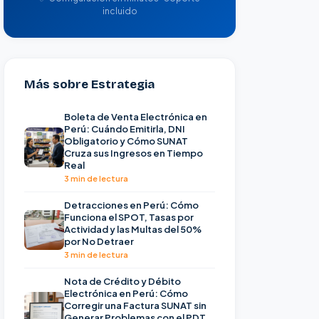
incluido
Más sobre Estrategia
Boleta de Venta Electrónica en
Perú: Cuándo Emitirla, DNI
Obligatorio y Cómo SUNAT
Cruza sus Ingresos en Tiempo
Real
3 min de lectura
Detracciones en Perú: Cómo
Funciona el SPOT, Tasas por
Actividad y las Multas del 50%
por No Detraer
3 min de lectura
Nota de Crédito y Débito
Electrónica en Perú: Cómo
Corregir una Factura SUNAT sin
Generar Problemas con el PDT