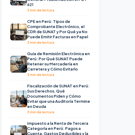
621
3 min de lectura
CPE en Perú: Tipos de
Comprobante Electrónico, el
CDR de SUNAT y Por Qué ya No
Puede Emitir Facturas en Papel
3 min de lectura
Guía de Remisión Electrónica en
Perú: Por Qué SUNAT Puede
Retener su Mercadería en
Carretera y Cómo Evitarlo
3 min de lectura
Fiscalización de SUNAT en Perú:
Sus Derechos, Qué
Documentos Piden y Cómo
Evitar que una Auditoría Termine
en Deuda
3 min de lectura
Impuesto a la Renta de Tercera
Categoría en Perú: Pagos a
Cuenta, Gastos Deducibles y la