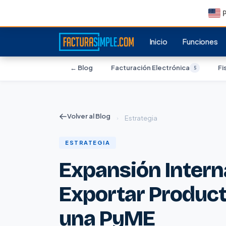
P
Inicio
Funciones
← Blog
Facturación Electrónica
Fi
5
Volver al Blog
›
Estrategia
ESTRATEGIA
Expansión Intern
Exportar Product
una PyME