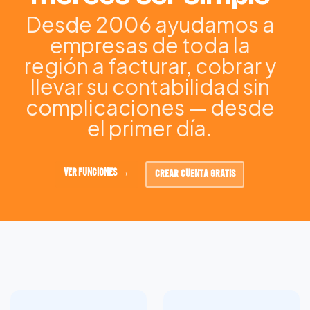
Desde 2006 ayudamos a
empresas de toda la
región a facturar, cobrar y
llevar su contabilidad sin
complicaciones — desde
el primer día.
VER FUNCIONES →
CREAR CUENTA GRATIS