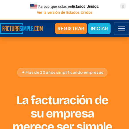
×
Parece que estás en
Estados Unidos
.
Ver la versión de Estados Unidos
REGISTRAR
INICIAR
✦ Más de 20 años simplificando empresas
La facturación de
su empresa
merece ser simple