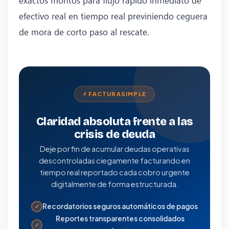
efectivo real en tiempo real previniendo ceguera
de mora de corto paso al rescate.
⚡ FACTURASIMPLE
Claridad absoluta frente a las
crisis de deuda
Deje por fin de acumular deudas operativas
descontroladas ciegamente facturando en
tiempo real reportado cada cobro urgente
digitalmente de forma estructurada.
Recordatorios seguros automáticos de pagos
✓
Reportes transparentes consolidados
✓