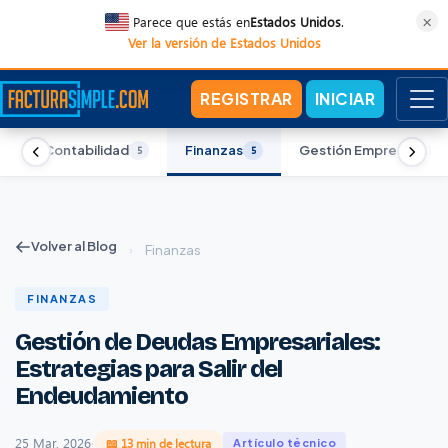
×
Parece que estás en
Estados Unidos
.
Ver la versión de Estados Unidos
REGISTRAR
INICIAR
Contabilidad
Finanzas
Gestión Empresarial
5
5
5
5
Volver al Blog
›
Finanzas
FINANZAS
Gestión de Deudas Empresariales:
Estrategias para Salir del
Endeudamiento
25 Mar, 2026
·
📖 13 min de lectura
Artículo técnico