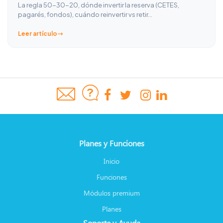
La regla 50-30-20, dónde invertir la reserva (CETES,
pagarés, fondos), cuándo reinvertir vs retir…
Leer artículo
Planes y Funciones
Inicio
Funciones
Módulos premium
Planes
Soporte y Ayuda