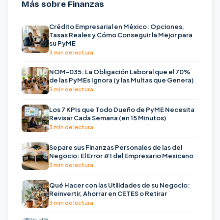
Más sobre Finanzas
Crédito Empresarial en México: Opciones,
Tasas Reales y Cómo Conseguir la Mejor para
su PyME
3 min de lectura
NOM-035: La Obligación Laboral que el 70%
de las PyMEs Ignora (y las Multas que Genera)
3 min de lectura
Los 7 KPIs que Todo Dueño de PyME Necesita
Revisar Cada Semana (en 15 Minutos)
3 min de lectura
Separe sus Finanzas Personales de las del
Negocio: El Error #1 del Empresario Mexicano
3 min de lectura
Qué Hacer con las Utilidades de su Negocio:
Reinvertir, Ahorrar en CETES o Retirar
3 min de lectura