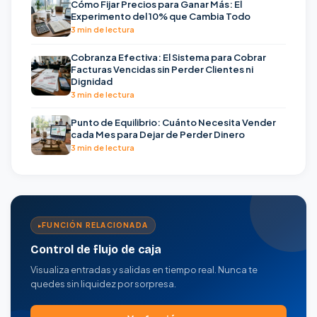
Cómo Fijar Precios para Ganar Más: El
Experimento del 10% que Cambia Todo
3 min de lectura
Cobranza Efectiva: El Sistema para Cobrar
Facturas Vencidas sin Perder Clientes ni
Dignidad
3 min de lectura
Punto de Equilibrio: Cuánto Necesita Vender
cada Mes para Dejar de Perder Dinero
3 min de lectura
FUNCIÓN RELACIONADA
Control de flujo de caja
Visualiza entradas y salidas en tiempo real. Nunca te
quedes sin liquidez por sorpresa.