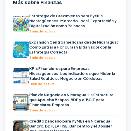
Más sobre Finanzas
Estrategia de Crecimiento para PyMEs
Nicaragüenses: Mercado Local, Exportación y
Digitalización como Palancas
2 min de lectura
Expansión Centroamericana desde Nicaragua:
Cómo Entrar a Honduras y El Salvador con la
Estrategia Correcta
2 min de lectura
KPIs Financieros para Empresas
Nicaragüenses: Los Indicadores que Miden la
Salud Real de su Negocio en Córdobas
1 min de lectura
Plan de Negocio en Nicaragua: La Estructura
que Aprueba Banpro, BDF y el BCIE para
Financiar su Empresa
2 min de lectura
Crédito Bancario para PyMEs en Nicaragua:
Banpro, BDF, LAFISE, Bancentro y el Dossier
que Siempre le Piden