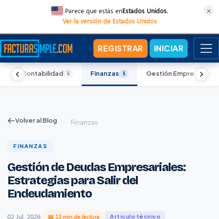
×
Parece que estás en
Estados Unidos
.
Ver la versión de Estados Unidos
REGISTRAR
INICIAR
Contabilidad
Finanzas
Gestión Empresarial
5
5
5
5
Volver al Blog
›
Finanzas
FINANZAS
Gestión de Deudas Empresariales:
Estrategias para Salir del
Endeudamiento
02 Jul, 2026
·
📖 13 min de lectura
Artículo técnico