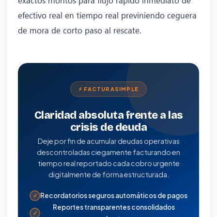
efectivo real en tiempo real previniendo ceguera
de mora de corto paso al rescate.
⚡ FACTURASIMPLE
Claridad absoluta frente a las
crisis de deuda
Deje por fin de acumular deudas operativas
descontroladas ciegamente facturando en
tiempo real reportado cada cobro urgente
digitalmente de forma estructurada.
Recordatorios seguros automáticos de pagos
✓
Reportes transparentes consolidados
✓