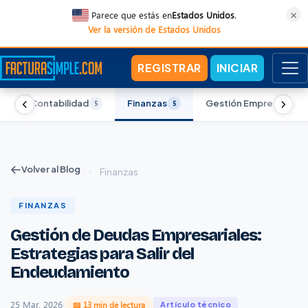
×
Parece que estás en
Estados Unidos
.
Ver la versión de Estados Unidos
REGISTRAR
INICIAR
Contabilidad
Finanzas
Gestión Empresarial
5
5
5
5
Volver al Blog
›
Finanzas
FINANZAS
Gestión de Deudas Empresariales:
Estrategias para Salir del
Endeudamiento
25 Mar, 2026
·
📖 13 min de lectura
Artículo técnico