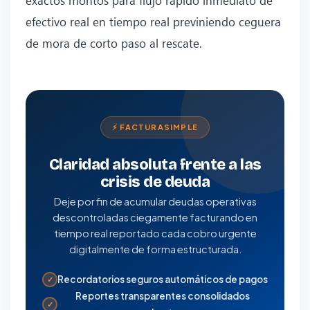
efectivo real en tiempo real previniendo ceguera
de mora de corto paso al rescate.
⚡ FACTURASIMPLE
Claridad absoluta frente a las
crisis de deuda
Deje por fin de acumular deudas operativas
descontroladas ciegamente facturando en
tiempo real reportado cada cobro urgente
digitalmente de forma estructurada.
Recordatorios seguros automáticos de pagos
✓
Reportes transparentes consolidados
✓