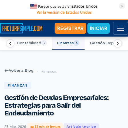
×
Parece que estás en
Estados Unidos
.
Ver la versión de Estados Unidos
REGISTRAR
INICIAR
l
Contabilidad
Finanzas
Gestión Empresarial
5
5
5
Volver al Blog
›
Finanzas
FINANZAS
Gestión de Deudas Empresariales:
Estrategias para Salir del
Endeudamiento
25 Mar, 2026
·
📖 13 min de lectura
Artículo técnico