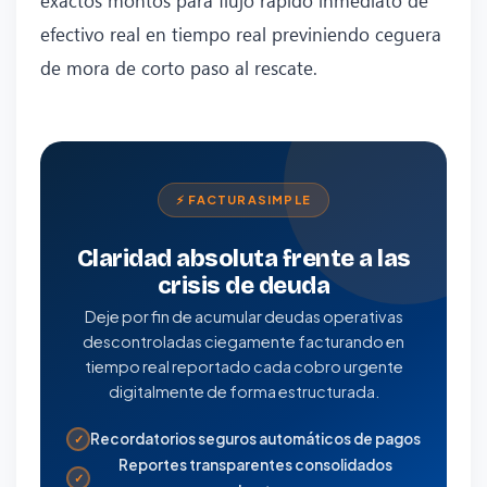
efectivo real en tiempo real previniendo ceguera
de mora de corto paso al rescate.
⚡ FACTURASIMPLE
Claridad absoluta frente a las
crisis de deuda
Deje por fin de acumular deudas operativas
descontroladas ciegamente facturando en
tiempo real reportado cada cobro urgente
digitalmente de forma estructurada.
Recordatorios seguros automáticos de pagos
✓
Reportes transparentes consolidados
✓