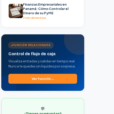
Finanzas Empresariales en
Panamá: Cómo Controlar el
Dinero de su PyME
2 min de lectura
FUNCIÓN RELACIONADA
Control de flujo de caja
Visualiza entradas y salidas en tiempo real.
Nunca te quedes sin liquidez por sorpresa.
Ver función
💬
¿Tienes preguntas?