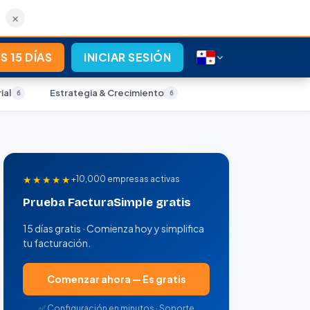
×
S 15 DÍAS
INICIAR SESIÓN
ial
Estrategia & Crecimiento
6
6
★★★★★
+10,000 empresas activas
Prueba FacturaSimple gratis
15 días gratis · Comienza hoy y simplifica
tu facturación.
Comenzar ahora — Es gratis
✅ Configuración en minutos · Soporte