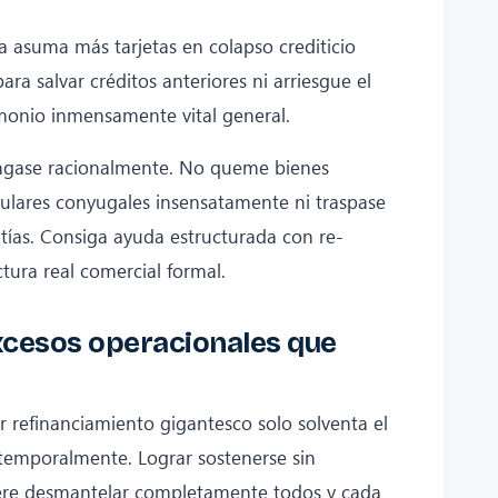
 asuma más tarjetas en colapso crediticio
para salvar créditos anteriores ni arriesgue el
monio inmensamente vital general.
gase racionalmente. No queme bienes
culares conyugales insensatamente ni traspase
tías. Consiga ayuda estructurada con re-
ctura real comercial formal.
excesos operacionales que
r refinanciamiento gigantesco solo solventa el
 temporalmente. Lograr sostenerse sin
uiere desmantelar completamente todos y cada