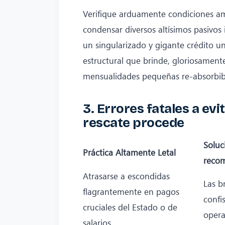
Verifique arduamente condiciones am
condensar diversos altísimos pasivos
un singularizado y gigante crédito u
estructural que brinde, gloriosamente
mensualidades pequeñas re-absorbible
3. Errores fatales a ev
rescate procede
Soluc
Práctica Altamente Letal
reco
Atrasarse a escondidas
Las b
flagrantemente en pagos
confi
cruciales del Estado o de
opera
salarios.