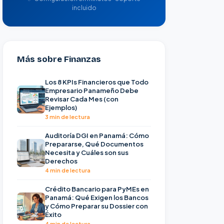
incluido
Más sobre Finanzas
Los 8 KPIs Financieros que Todo
Empresario Panameño Debe
Revisar Cada Mes (con
Ejemplos)
3 min de lectura
Auditoría DGI en Panamá: Cómo
Prepararse, Qué Documentos
Necesita y Cuáles son sus
Derechos
4 min de lectura
Crédito Bancario para PyMEs en
Panamá: Qué Exigen los Bancos
y Cómo Preparar su Dossier con
Éxito
4 min de lectura