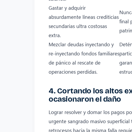
Gastar y adquirir
Nunca
absurdamente líneas crediticias
final 
secundarias ultra costosas
patri
extra.
Mezclar deudas inyectando y
Detén
re-inyectando fondos familiares
parti
de pánico al rescate de
garan
operaciones perdidas.
estru
4. Cortando los altos 
ocasionaron el daño
Lograr resolver y domar los pagos po
urgente sangrado masivo superficial
retrocesos hacia la misma falla req