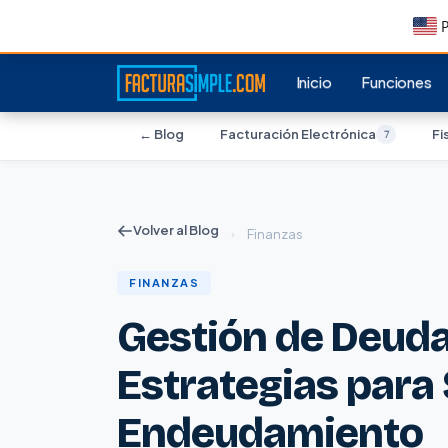
P
Inicio
Funciones
← Blog
Facturación Electrónica
Fi
7
Volver al Blog
›
Finanzas
FINANZAS
Gestión de Deuda
Estrategias para S
Endeudamiento