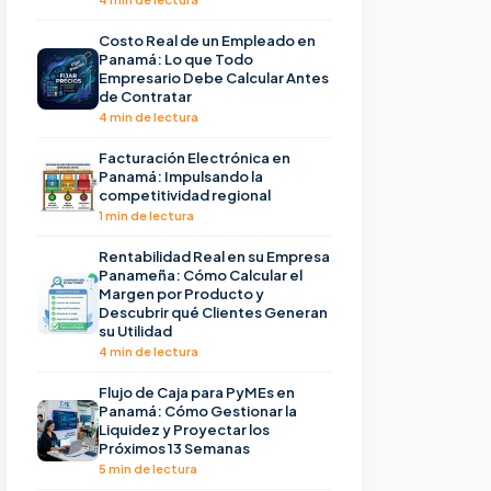
Costo Real de un Empleado en
Panamá: Lo que Todo
Empresario Debe Calcular Antes
de Contratar
4 min de lectura
Facturación Electrónica en
Panamá: Impulsando la
competitividad regional
1 min de lectura
Rentabilidad Real en su Empresa
Panameña: Cómo Calcular el
Margen por Producto y
Descubrir qué Clientes Generan
su Utilidad
4 min de lectura
Flujo de Caja para PyMEs en
Panamá: Cómo Gestionar la
Liquidez y Proyectar los
Próximos 13 Semanas
5 min de lectura