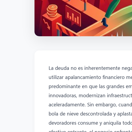
La deuda no es inherentemente negat
utilizar apalancamiento financiero m
predominante en que las grandes e
innovadoras, modernizan infraestruc
aceleradamente. Sin embargo, cuando
bola de nieve descontrolada y aplast
devoradores consume y aniquila todo
efectivo entrante, el negocio enfren