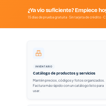
¿Ya vio suficiente? Empiece h
15 días de prueba gratuita · Sin tarjeta de crédito
INVENTARIO
Catálogo de productos y servicios
Mantén precios, códigos y fotos organizados.
Factura más rápido con un catálogo listo para
usar.