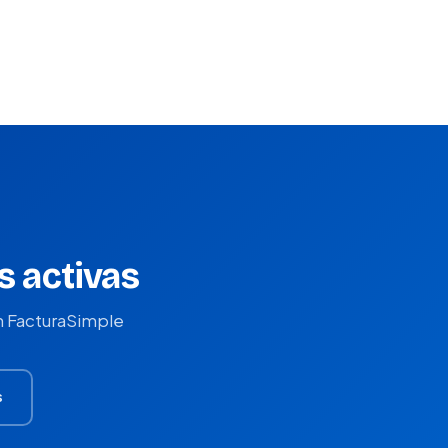
s activas
n FacturaSimple
s