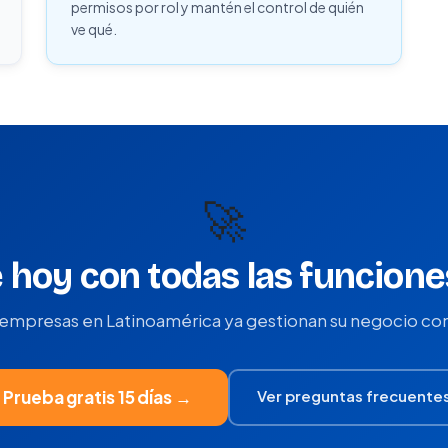
permisos por rol y mantén el control de quién
ve qué.
🚀
hoy con todas las funcione
empresas en Latinoamérica ya gestionan su negocio co
Ver preguntas frecuente
Prueba gratis 15 días →