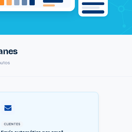
lanes
inutos
CLIENTES