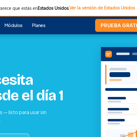
Ver la versión de Estados Unidos
arece que estás en
Estados Unidos
.
Módulos
Planes
PRUEBA GRATI
esita
e el día 1
 — listo para usar sin
.