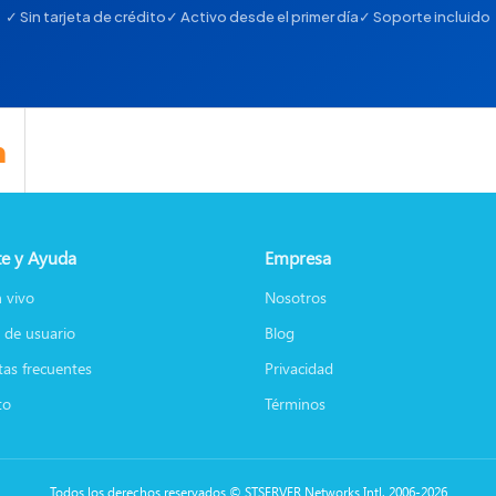
✓ Sin tarjeta de crédito
✓ Activo desde el primer día
✓ Soporte incluido
e y Ayuda
Empresa
 vivo
Nosotros
 de usuario
Blog
as frecuentes
Privacidad
to
Términos
Todos los derechos reservados © STSERVER Networks Intl. 2006-2026