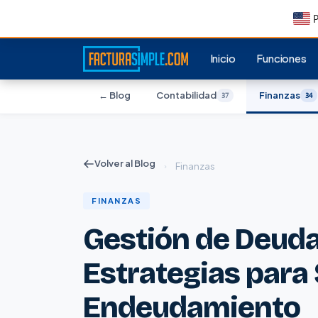
P
Inicio
Funciones
← Blog
Contabilidad
Finanzas
37
34
Volver al Blog
›
Finanzas
FINANZAS
Gestión de Deuda
Estrategias para S
Endeudamiento