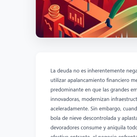
La deuda no es inherentemente negat
utilizar apalancamiento financiero m
predominante en que las grandes e
innovadoras, modernizan infraestruc
aceleradamente. Sin embargo, cuando
bola de nieve descontrolada y aplast
devoradores consume y aniquila todo
efectivo entrante, el negocio enfren