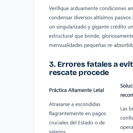
Verifique arduamente condiciones am
condensar diversos altísimos pasivos
un singularizado y gigante crédito u
estructural que brinde, gloriosamente
mensualidades pequeñas re-absorbible
3. Errores fatales a ev
rescate procede
Soluc
Práctica Altamente Letal
reco
Atrasarse a escondidas
Las b
flagrantemente en pagos
confi
cruciales del Estado o de
opera
salarios.