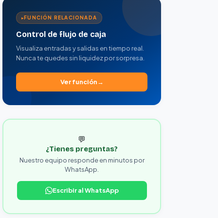
FUNCIÓN RELACIONADA
Control de flujo de caja
Visualiza entradas y salidas en tiempo real.
Nunca te quedes sin liquidez por sorpresa.
Ver función
💬
¿Tienes preguntas?
Nuestro equipo responde en minutos por
WhatsApp.
Escribir al WhatsApp