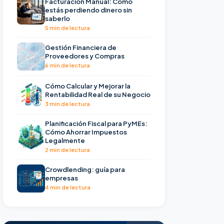
Facturación Manual: Cómo
estás perdiendo dinero sin
saberlo
5 min de lectura
Gestión Financiera de
Proveedores y Compras
6 min de lectura
Cómo Calcular y Mejorar la
Rentabilidad Real de su Negocio
3 min de lectura
Planificación Fiscal para PyMEs:
Cómo Ahorrar Impuestos
Legalmente
2 min de lectura
Crowdlending: guía para
empresas
4 min de lectura