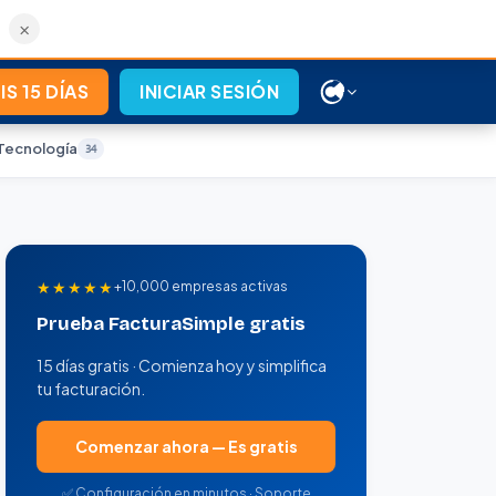
×
S 15 DÍAS
INICIAR SESIÓN
Tecnología
34
★★★★★
+10,000 empresas activas
Prueba FacturaSimple gratis
15 días gratis · Comienza hoy y simplifica
tu facturación.
Comenzar ahora — Es gratis
✅ Configuración en minutos · Soporte