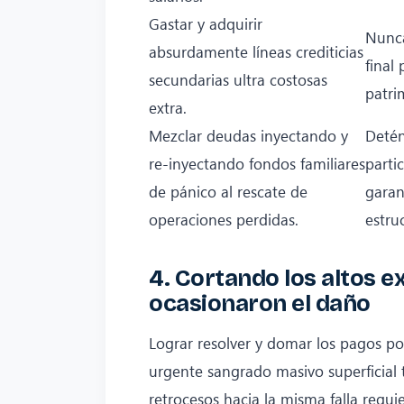
Gastar y adquirir
Nunca
absurdamente líneas crediticias
final 
secundarias ultra costosas
patri
extra.
Mezclar deudas inyectando y
Detén
re-inyectando fondos familiares
parti
de pánico al rescate de
garan
operaciones perdidas.
estru
4. Cortando los altos 
ocasionaron el daño
Lograr resolver y domar los pagos po
urgente sangrado masivo superficial
retrocesos hacia la misma falla req