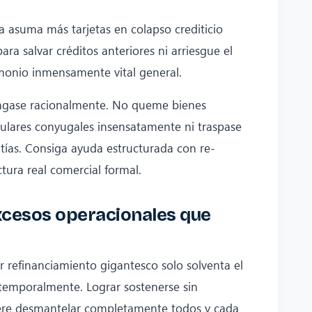
 asuma más tarjetas en colapso crediticio
para salvar créditos anteriores ni arriesgue el
monio inmensamente vital general.
gase racionalmente. No queme bienes
culares conyugales insensatamente ni traspase
tías. Consiga ayuda estructurada con re-
ctura real comercial formal.
excesos operacionales que
r refinanciamiento gigantesco solo solventa el
 temporalmente. Lograr sostenerse sin
uiere desmantelar completamente todos y cada