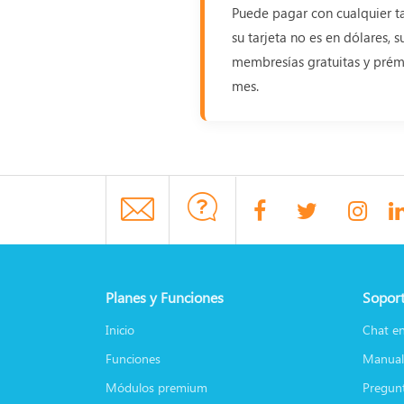
Puede pagar con cualquier ta
su tarjeta no es en dólares, 
membresías gratuitas y prémi
mes.
Planes y Funciones
Soport
Inicio
Chat en
Funciones
Manual
Módulos premium
Pregunt