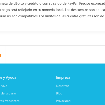
rjeta de débito y crédito o con su saldo de PayPal. Precios expresa
su pago será reflejado en su moneda local. Los descuentos son aplica
um no son compatibles. Los límites de las cuentas gratuitas son de 
e y Ayuda
Empresa
 vivo
Nosotros
 de usuario
Blog
as frecuentes
Privacidad