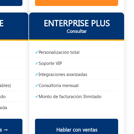
E
ENTERPRISE PLUS
Consultar
Personalización total
Soporte VIP
Integraciones avanzadas
ables)
Consultoría mensual
ado
Monto de facturación: Ilimitado
uida
as →
Hablar con ventas