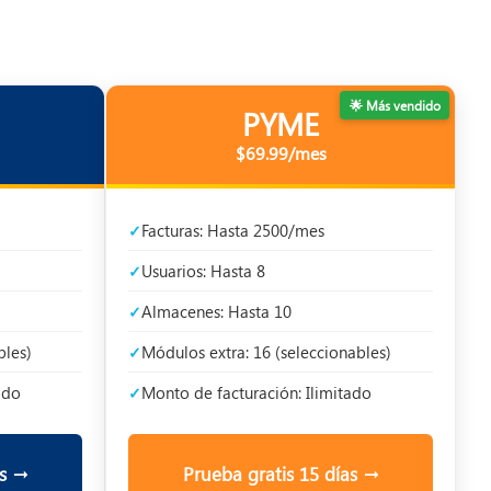
🌟 Más vendido
PYME
$69.99/mes
Facturas: Hasta 2500/mes
Usuarios: Hasta 8
Almacenes: Hasta 10
bles)
Módulos extra: 16 (seleccionables)
ado
Monto de facturación: Ilimitado
as →
Prueba gratis 15 días →