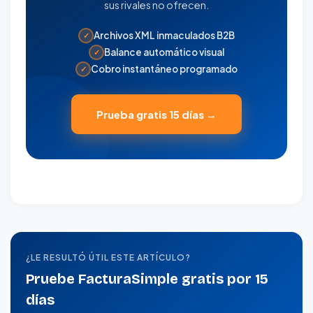
sus rivales no ofrecen.
Archivos XML inmaculados B2B
✓
Balance automático visual
✓
Cobro instantáneo programado
✓
Prueba gratis 15 días →
¿LE RESULTÓ ÚTIL ESTE ARTÍCULO?
Pruebe FacturaSimple gratis por 15
días