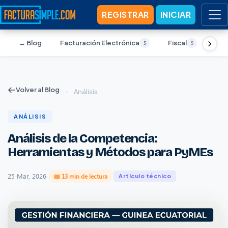
REGISTRAR
INICIAR
← Blog
Facturación Electrónica
Fiscal
Con
5
5
Volver al Blog
›
Análisis
ANÁLISIS
Análisis de la Competencia:
Herramientas y Métodos para PyMEs
25 Mar, 2026
·
📖 13 min de lectura
Artículo técnico