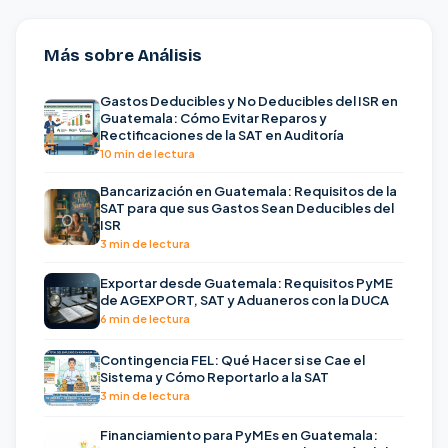
Más sobre Análisis
Gastos Deducibles y No Deducibles del ISR en
Guatemala: Cómo Evitar Reparos y
Rectificaciones de la SAT en Auditoría
10 min de lectura
Bancarización en Guatemala: Requisitos de la
SAT para que sus Gastos Sean Deducibles del
ISR
3 min de lectura
Exportar desde Guatemala: Requisitos PyME
de AGEXPORT, SAT y Aduaneros con la DUCA
6 min de lectura
Contingencia FEL: Qué Hacer si se Cae el
Sistema y Cómo Reportarlo a la SAT
3 min de lectura
Financiamiento para PyMEs en Guatemala: