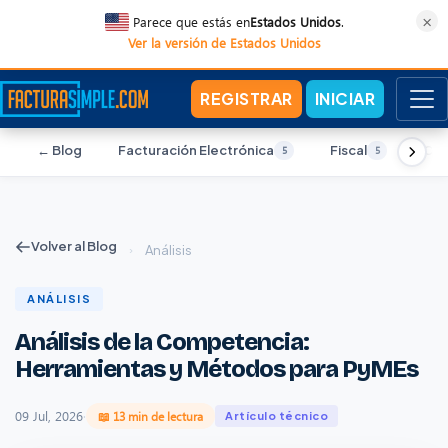
×
Parece que estás en
Estados Unidos
.
Ver la versión de Estados Unidos
REGISTRAR
INICIAR
← Blog
Facturación Electrónica
Fiscal
Con
5
5
Volver al Blog
›
Análisis
ANÁLISIS
Análisis de la Competencia:
Herramientas y Métodos para PyMEs
09 Jul, 2026
·
📖 13 min de lectura
Artículo técnico