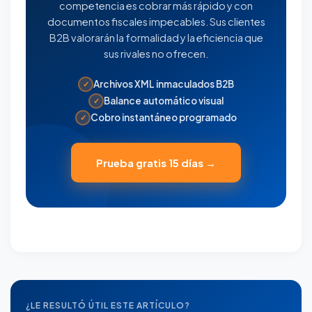
competencia es cobrar más rápido y con
documentos fiscales impecables. Sus clientes
B2B valorarán la formalidad y la eficiencia que
sus rivales no ofrecen.
Archivos XML inmaculados B2B
✓
Balance automático visual
✓
Cobro instantáneo programado
✓
Prueba gratis 15 días →
¿LE RESULTÓ ÚTIL ESTE ARTÍCULO?