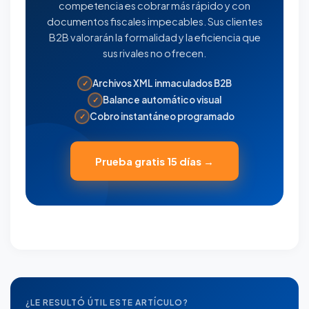
competencia es cobrar más rápido y con
documentos fiscales impecables. Sus clientes
B2B valorarán la formalidad y la eficiencia que
sus rivales no ofrecen.
Archivos XML inmaculados B2B
✓
Balance automático visual
✓
Cobro instantáneo programado
✓
Prueba gratis 15 días →
¿LE RESULTÓ ÚTIL ESTE ARTÍCULO?