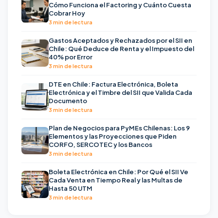
Cómo Funciona el Factoring y Cuánto Cuesta
Cobrar Hoy
3 min de lectura
Gastos Aceptados y Rechazados por el SII en
Chile: Qué Deduce de Renta y el Impuesto del
40% por Error
3 min de lectura
DTE en Chile: Factura Electrónica, Boleta
Electrónica y el Timbre del SII que Valida Cada
Documento
3 min de lectura
Plan de Negocios para PyMEs Chilenas: Los 9
Elementos y las Proyecciones que Piden
CORFO, SERCOTEC y los Bancos
3 min de lectura
Boleta Electrónica en Chile: Por Qué el SII Ve
Cada Venta en Tiempo Real y las Multas de
Hasta 50 UTM
3 min de lectura