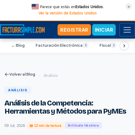
×
Parece que estás en
Estados Unidos
.
Ver la versión de Estados Unidos
REGISTRAR
INICIAR
← Blog
Facturación Electrónica
Fiscal
Con
5
5
Volver al Blog
›
Análisis
ANÁLISIS
Análisis de la Competencia:
Herramientas y Métodos para PyMEs
09 Jul, 2026
·
📖 13 min de lectura
Artículo técnico