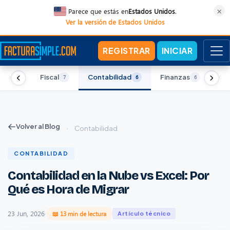
×
Parece que estás en
Estados Unidos
.
Ver la versión de Estados Unidos
REGISTRAR
INICIAR
nica
Fiscal
Contabilidad
Finanzas
Ges
6
7
6
6
Volver al Blog
›
Contabilidad
CONTABILIDAD
Contabilidad en la Nube vs Excel: Por
Qué es Hora de Migrar
23 Jun, 2026
·
📖 13 min de lectura
Artículo técnico