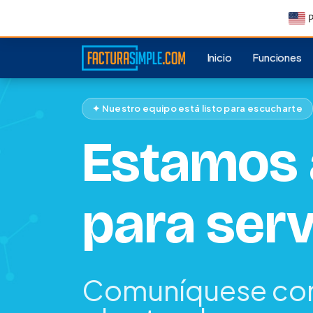
P
Inicio
Funciones
✦ Nuestro equipo está listo para escucharte
Estamos 
para serv
Comuníquese con