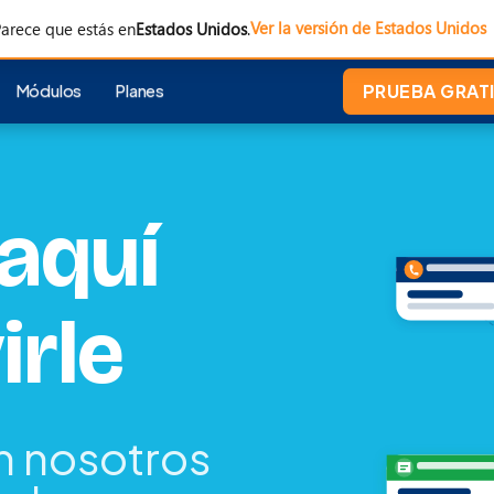
Ver la versión de Estados Unidos
arece que estás en
Estados Unidos
.
Módulos
Planes
PRUEBA GRATI
aquí
irle
 nosotros