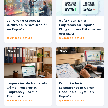
Ley Crea y Crece: El
Guía Fiscal para
futuro de la facturación
Empresas en España:
en España
Obligaciones Tributarias
con AEAT
📖 2 min de lectura
📖 3 min de lectura
FISCAL
FISCAL
Inspección de Hacienda:
Cómo Reducir
Cómo Preparar su
Legalmente la Carga
Empresa y Dormir
Fiscal de su PyME en
Tranquilo
España
📖 6 min de lectura
📖 6 min de lectura