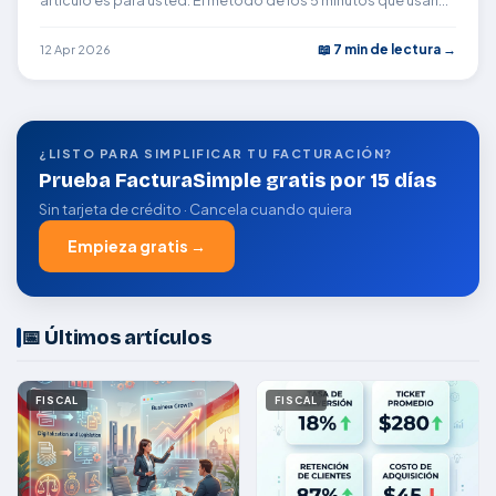
los empresarios que ya no sufren con la facturación.
📖 7 min de lectura →
12 Apr 2026
¿LISTO PARA SIMPLIFICAR TU FACTURACIÓN?
Prueba FacturaSimple gratis por 15 días
Sin tarjeta de crédito · Cancela cuando quiera
Empieza gratis →
📅 Últimos artículos
FISCAL
FISCAL