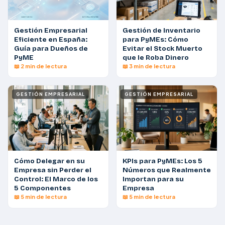
Gestión Empresarial
Gestión de Inventario
Eficiente en España:
para PyMEs: Cómo
Guía para Dueños de
Evitar el Stock Muerto
PyME
que le Roba Dinero
📖 2 min de lectura
📖 3 min de lectura
GESTIÓN EMPRESARIAL
GESTIÓN EMPRESARIAL
Cómo Delegar en su
KPIs para PyMEs: Los 5
Empresa sin Perder el
Números que Realmente
Control: El Marco de los
Importan para su
5 Componentes
Empresa
📖 5 min de lectura
📖 5 min de lectura