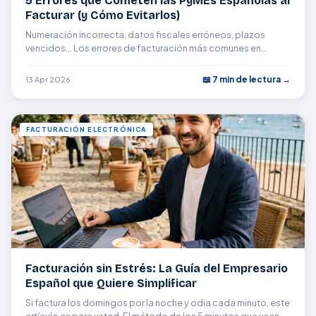
5 Errores que Cometen las PyMEs Españolas al
Facturar (y Cómo Evitarlos)
Numeración incorrecta, datos fiscales erróneos, plazos
vencidos... Los errores de facturación más comunes en
España y cómo eliminarlos de su empresa.
📖 7 min de lectura →
13 Apr 2026
FACTURACIÓN ELECTRÓNICA
Facturación sin Estrés: La Guía del Empresario
Español que Quiere Simplificar
Si factura los domingos por la noche y odia cada minuto, este
artículo es para usted. El método de los 5 minutos que usan