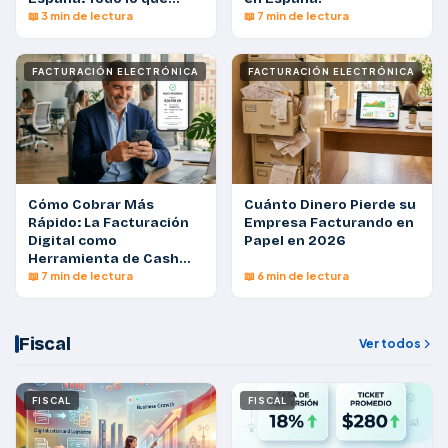
Necesita Saber
📖 3 min de lectura
📖 7 min de lectura
FACTURACIÓN ELECTRÓNICA
FACTURACIÓN ELECTRÓNICA
Cómo Cobrar Más
Cuánto Dinero Pierde su
Rápido: La Facturación
Empresa Facturando en
Digital como
Papel en 2026
Herramienta de Cash
Flow
📖 7 min de lectura
📖 6 min de lectura
Fiscal
Ver todos
FISCAL
FISCAL