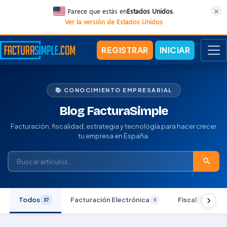
×
Parece que estás en
Estados Unidos
.
Ver la versión de Estados Unidos
REGISTRAR
INICIAR
📚 CONOCIMIENTO EMPRESARIAL
Blog FacturaSimple
Facturación, fiscalidad, estrategia y tecnología para hacer crecer
tu empresa en España.
Todos
Facturación Electrónica
Fiscal
37
6
7