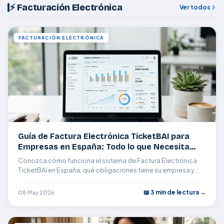
⚡ Facturación Electrónica
Ver todos
FACTURACIÓN ELECTRÓNICA
Guía de Factura Electrónica TicketBAI para
Empresas en España: Todo lo que Necesita
Saber
Conozca cómo funciona el sistema de Factura Electrónica
TicketBAI en España, qué obligaciones tiene su empresa y
cómo FacturaSimple le ayuda a cumplir con AEAT sin
complicaciones.
📖 3 min de lectura →
08 May 2026