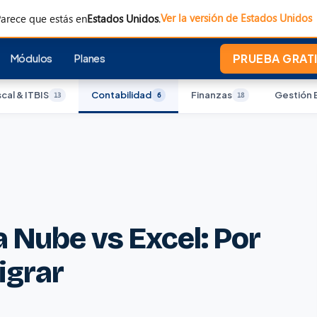
Ver la versión de Estados Unidos
arece que estás en
Estados Unidos
.
Módulos
Planes
PRUEBA GRATI
scal & ITBIS
Contabilidad
Finanzas
Gestión 
13
6
18
a Nube vs Excel: Por
igrar