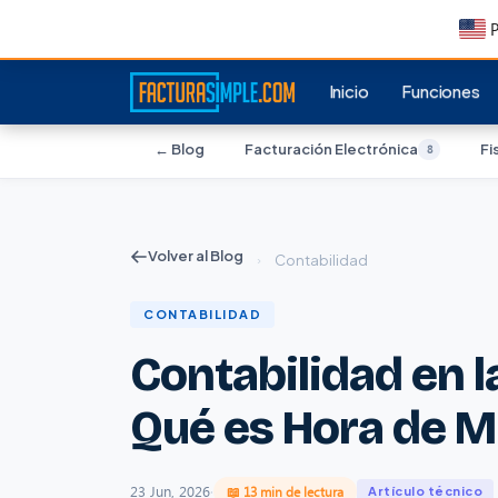
P
Inicio
Funciones
← Blog
Facturación Electrónica
Fi
8
Volver al Blog
›
Contabilidad
CONTABILIDAD
Contabilidad en l
Qué es Hora de M
23 Jun, 2026
·
📖 13 min de lectura
Artículo técnico