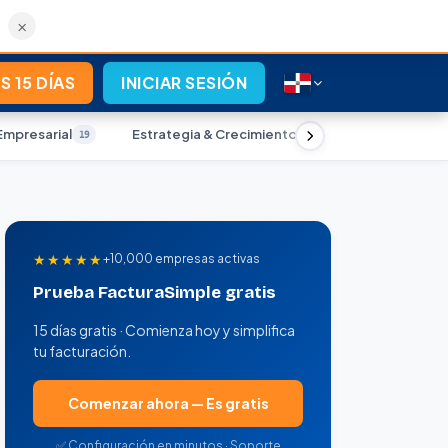
×
S 15 DÍAS
INICIAR SESIÓN
Empresarial
Estrategia & Crecimiento
Marketing Dig
19
15
★★★★★
+10,000 empresas activas
Prueba FacturaSimple gratis
15 días gratis · Comienza hoy y simplifica
tu facturación.
Comenzar ahora — Es gratis
✅ Configuración en minutos · Soporte