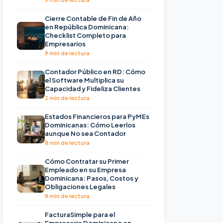
Cierre Contable de Fin de Año
en República Dominicana:
Checklist Completo para
Empresarios
9 min de lectura
Contador Público en RD: Cómo
el Software Multiplica su
Capacidad y Fideliza Clientes
2 min de lectura
Estados Financieros para PyMEs
Dominicanas: Cómo Leerlos
aunque No sea Contador
8 min de lectura
Cómo Contratar su Primer
Empleado en su Empresa
Dominicana: Pasos, Costos y
Obligaciones Legales
8 min de lectura
FacturaSimple para el
Empresario Dominicano en