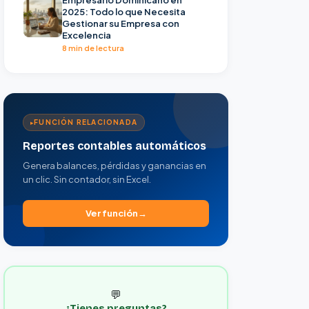
2025: Todo lo que Necesita
Gestionar su Empresa con
Excelencia
8 min de lectura
FUNCIÓN RELACIONADA
Reportes contables automáticos
Genera balances, pérdidas y ganancias en
un clic. Sin contador, sin Excel.
Ver función
💬
¿Tienes preguntas?