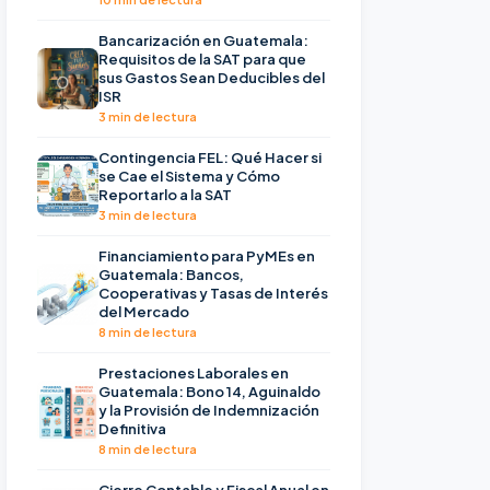
Bancarización en Guatemala:
Requisitos de la SAT para que
sus Gastos Sean Deducibles del
ISR
3 min de lectura
Contingencia FEL: Qué Hacer si
se Cae el Sistema y Cómo
Reportarlo a la SAT
3 min de lectura
Financiamiento para PyMEs en
Guatemala: Bancos,
Cooperativas y Tasas de Interés
del Mercado
8 min de lectura
Prestaciones Laborales en
Guatemala: Bono 14, Aguinaldo
y la Provisión de Indemnización
Definitiva
8 min de lectura
Cierre Contable y Fiscal Anual en