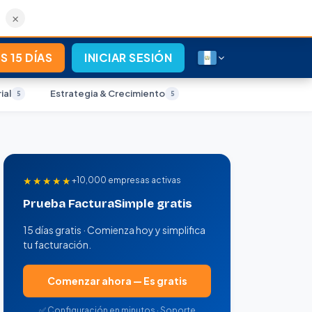
×
S 15 DÍAS
INICIAR SESIÓN
ial
Estrategia & Crecimiento
5
5
★★★★★
+10,000 empresas activas
Prueba FacturaSimple gratis
15 días gratis · Comienza hoy y simplifica
tu facturación.
Comenzar ahora — Es gratis
✅ Configuración en minutos · Soporte