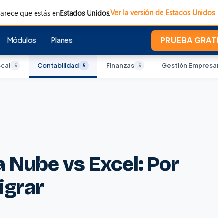
Ver la versión de Estados Unidos
arece que estás en
Estados Unidos
.
Módulos
Planes
PRUEBA GRATI
scal
Contabilidad
Finanzas
Gestión Empresar
5
5
5
a Nube vs Excel: Por
igrar