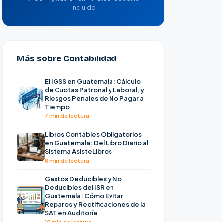
incluido
Más sobre Contabilidad
El IGSS en Guatemala: Cálculo
de Cuotas Patronal y Laboral, y
Riesgos Penales de No Pagar a
Tiempo
7 min de lectura
Libros Contables Obligatorios
en Guatemala: Del Libro Diario al
Sistema AsisteLibros
8 min de lectura
Gastos Deducibles y No
Deducibles del ISR en
Guatemala: Cómo Evitar
Reparos y Rectificaciones de la
SAT en Auditoría
10 min de lectura