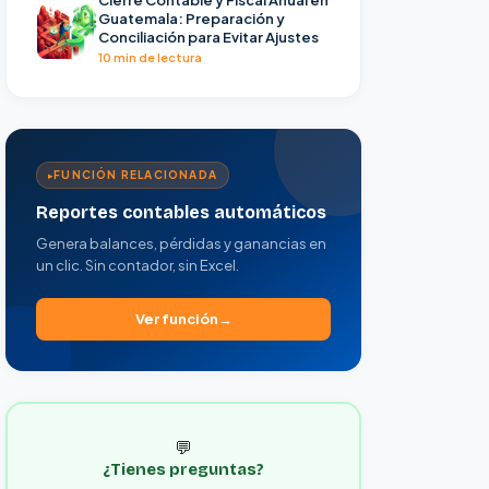
Guatemala: Preparación y
Conciliación para Evitar Ajustes
10 min de lectura
FUNCIÓN RELACIONADA
Reportes contables automáticos
Genera balances, pérdidas y ganancias en
un clic. Sin contador, sin Excel.
Ver función
💬
¿Tienes preguntas?