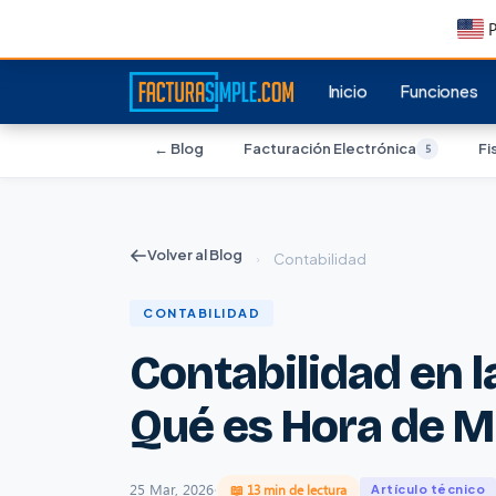
P
Inicio
Funciones
← Blog
Facturación Electrónica
Fi
5
Volver al Blog
›
Contabilidad
CONTABILIDAD
Contabilidad en l
Qué es Hora de M
25 Mar, 2026
·
📖 13 min de lectura
Artículo técnico