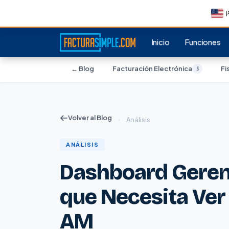
P
Inicio
Funciones
← Blog
Facturación Electrónica
Fi
5
Volver al Blog
›
Análisis
ANÁLISIS
Dashboard Gerenc
que Necesita Ver 
AM