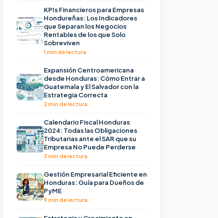
KPIs Financieros para Empresas
Hondureñas: Los Indicadores
que Separan los Negocios
Rentables de los que Solo
Sobreviven
1 min de lectura
Expansión Centroamericana
desde Honduras: Cómo Entrar a
Guatemala y El Salvador con la
Estrategia Correcta
2 min de lectura
Calendario Fiscal Honduras
2024: Todas las Obligaciones
Tributarias ante el SAR que su
Empresa No Puede Perderse
3 min de lectura
Gestión Empresarial Eficiente en
Honduras: Guía para Dueños de
PyME
9 min de lectura
Estrategia y Crecimiento en