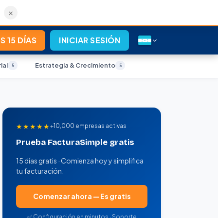
×
S 15 DÍAS
INICIAR SESIÓN
ial
Estrategia & Crecimiento
5
5
★★★★★
+10,000 empresas activas
Prueba FacturaSimple gratis
15 días gratis · Comienza hoy y simplifica
tu facturación.
Comenzar ahora — Es gratis
✅ Configuración en minutos · Soporte