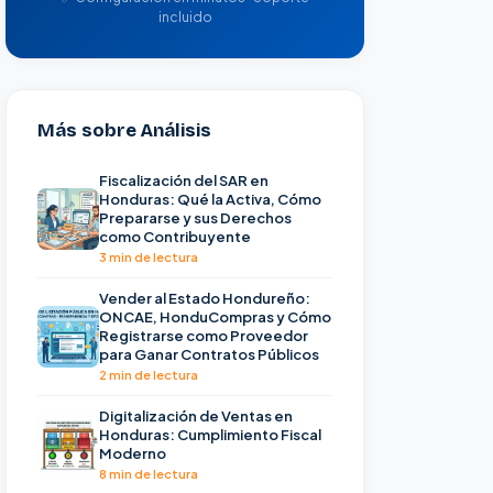
incluido
Más sobre Análisis
Fiscalización del SAR en
Honduras: Qué la Activa, Cómo
Prepararse y sus Derechos
como Contribuyente
3 min de lectura
Vender al Estado Hondureño:
ONCAE, HonduCompras y Cómo
Registrarse como Proveedor
para Ganar Contratos Públicos
2 min de lectura
Digitalización de Ventas en
Honduras: Cumplimiento Fiscal
Moderno
8 min de lectura