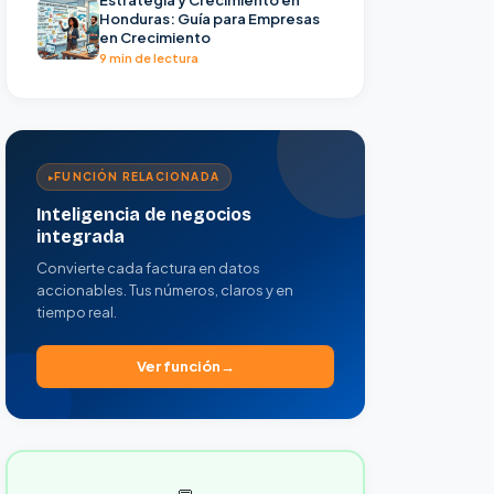
Honduras: Guía para Empresas
en Crecimiento
9 min de lectura
FUNCIÓN RELACIONADA
Inteligencia de negocios
integrada
Convierte cada factura en datos
accionables. Tus números, claros y en
tiempo real.
Ver función