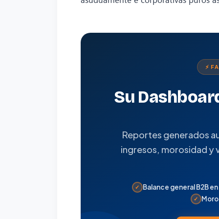
⚡ F
Su Dashboard
Reportes generados a
ingresos, morosidad y 
Balance general B2B en 
✓
Moro
✓