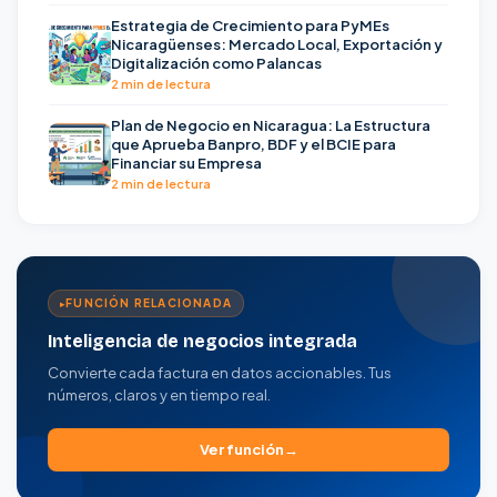
Estrategia de Crecimiento para PyMEs
Nicaragüenses: Mercado Local, Exportación y
Digitalización como Palancas
2 min de lectura
Plan de Negocio en Nicaragua: La Estructura
que Aprueba Banpro, BDF y el BCIE para
Financiar su Empresa
2 min de lectura
FUNCIÓN RELACIONADA
Inteligencia de negocios integrada
Convierte cada factura en datos accionables. Tus
números, claros y en tiempo real.
Ver función