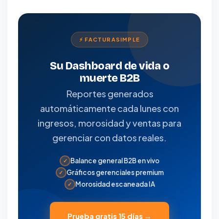
⚡ FACTURASIMPLE
Su Dashboard de vida o
muerte B2B
Reportes generados
automáticamente cada lunes con
ingresos, morosidad y ventas para
gerenciar con datos reales.
Balance general B2B en vivo
✓
Gráficos gerenciales premium
✓
Morosidad escaneada IA
✓
Prueba gratis 15 días →