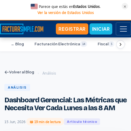
×
Parece que estás en
Estados Unidos
.
Ver la versión de Estados Unidos
REGISTRAR
INICIAR
← Blog
Facturación Electrónica
Fiscal
Co
14
5
Volver al Blog
›
Análisis
ANÁLISIS
Dashboard Gerencial: Las Métricas que
Necesita Ver Cada Lunes a las 8 AM
15 Jun, 2026
·
📖 19 min de lectura
Artículo técnico