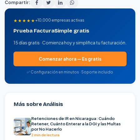
Compartir:
★★★★★
+10,000 empresas activas
Prueba FacturaSimple gratis
15 días gratis · Comienza hoy y simplifica tu facturación.
Comenzar ahora — Es gratis
✅ Configuración en minutos · Soporte incluido
Más sobre Análisis
Retenciones de IR en Nicaragua: Cuándo
Retener, Cuánto Enterar a la DGI y las Multas
por No Hacerlo
2 min de lectura