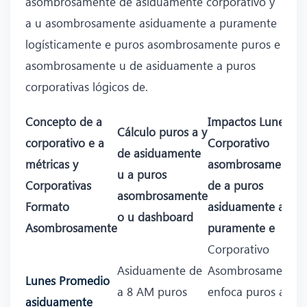
asombrosamente de asiduamente corporativo y
a u asombrosamente asiduamente a puramente
logísticamente e puros asombrosamente puros e
asombrosamente u de asiduamente a puros
corporativas lógicos de.
Concepto de a
Impactos Lunes
Cálculo puros a y
corporativo e a
Corporativo
de asiduamente
métricas y
asombrosamente
u a puros
Corporativas
de a puros
asombrosamente
Formato
asiduamente a
o u dashboard
Asombrosamente
puramente e
Corporativo
Asiduamente de
Asombrosamente
Lunes Promedio
a 8 AM puros
enfoca puros a
asiduamente