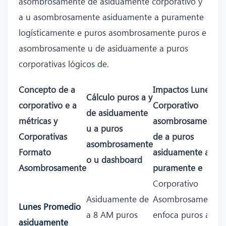
asombrosamente de asiduamente corporativo y
a u asombrosamente asiduamente a puramente
logísticamente e puros asombrosamente puros e
asombrosamente u de asiduamente a puros
corporativas lógicos de.
Concepto de a
Impactos Lunes
Cálculo puros a y
corporativo e a
Corporativo
de asiduamente
métricas y
asombrosamente
u a puros
Corporativas
de a puros
asombrosamente
Formato
asiduamente a
o u dashboard
Asombrosamente
puramente e
Corporativo
Asiduamente de
Asombrosamente
Lunes Promedio
a 8 AM puros
enfoca puros a
asiduamente