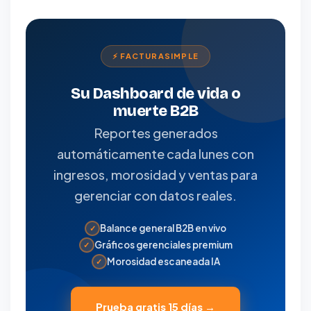
⚡ FACTURASIMPLE
Su Dashboard de vida o
muerte B2B
Reportes generados
automáticamente cada lunes con
ingresos, morosidad y ventas para
gerenciar con datos reales.
Balance general B2B en vivo
✓
Gráficos gerenciales premium
✓
Morosidad escaneada IA
✓
Prueba gratis 15 días →