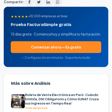
Compartir:
★★★★★
+10,000 empresas activas
Prueba FacturaSimple gratis
15 días gratis · Comienza hoy y simplifica tu facturación.
Comenzar ahora — Es gratis
✅ Configuración en minutos · Soporte incluido
Más sobre Análisis
Boleta de Venta Electrónica en Perú: Cuándo
Emitirla, DNI Obligatorio y Cómo SUNAT Cruza
sus Ingresos en Tiempo Real
3 min de lectura