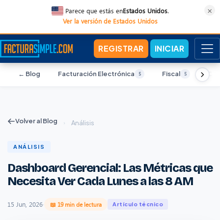
×
Parece que estás en
Estados Unidos
.
Ver la versión de Estados Unidos
REGISTRAR
INICIAR
← Blog
Facturación Electrónica
Fiscal
Con
5
5
Volver al Blog
›
Análisis
ANÁLISIS
Dashboard Gerencial: Las Métricas que
Necesita Ver Cada Lunes a las 8 AM
15 Jun, 2026
·
📖 19 min de lectura
Artículo técnico