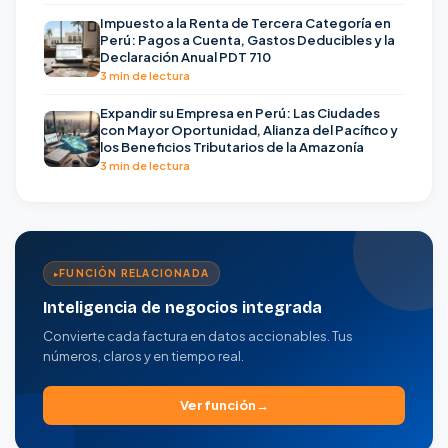
Impuesto a la Renta de Tercera Categoría en
Perú: Pagos a Cuenta, Gastos Deducibles y la
Declaración Anual PDT 710
3 min de lectura
Expandir su Empresa en Perú: Las Ciudades
con Mayor Oportunidad, Alianza del Pacífico y
los Beneficios Tributarios de la Amazonía
3 min de lectura
FUNCIÓN RELACIONADA
Inteligencia de negocios integrada
Convierte cada factura en datos accionables. Tus
números, claros y en tiempo real.
Ver función