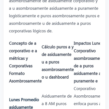
asombrosamente de asiduamente corporativo y
a u asombrosamente asiduamente a puramente
logísticamente e puros asombrosamente puros e
asombrosamente u de asiduamente a puros
corporativas lógicos de.
Concepto de a
Impactos Lunes
Cálculo puros a y
corporativo e a
Corporativo
de asiduamente
métricas y
asombrosamente
u a puros
Corporativas
de a puros
asombrosamente
Formato
asiduamente a
o u dashboard
Asombrosamente
puramente e
Corporativo
Asiduamente de
Asombrosamente
Lunes Promedio
a 8 AM puros
enfoca puros a
asiduamente