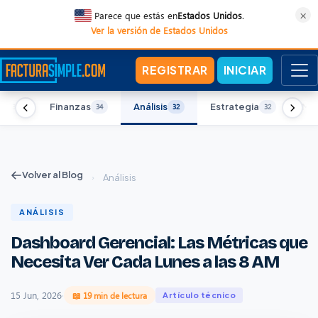
×
Parece que estás en
Estados Unidos
.
Ver la versión de Estados Unidos
REGISTRAR
INICIAR
ad
Finanzas
Análisis
Estrategia
Mar
37
34
32
32
Volver al Blog
›
Análisis
ANÁLISIS
Dashboard Gerencial: Las Métricas que
Necesita Ver Cada Lunes a las 8 AM
15 Jun, 2026
·
📖 19 min de lectura
Artículo técnico