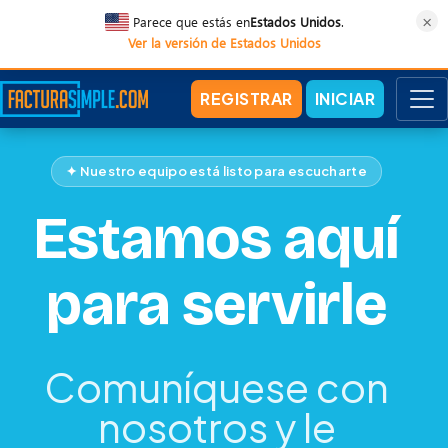
×
Parece que estás en
Estados Unidos
.
Ver la versión de Estados Unidos
REGISTRAR
INICIAR
✦ Nuestro equipo está listo para escucharte
Estamos aquí
para servirle
Comuníquese con
nosotros y le