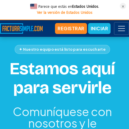
×
Parece que estás en
Estados Unidos
.
Ver la versión de Estados Unidos
REGISTRAR
INICIAR
✦ Nuestro equipo está listo para escucharte
Estamos aquí
para servirle
Comuníquese con
nosotros y le