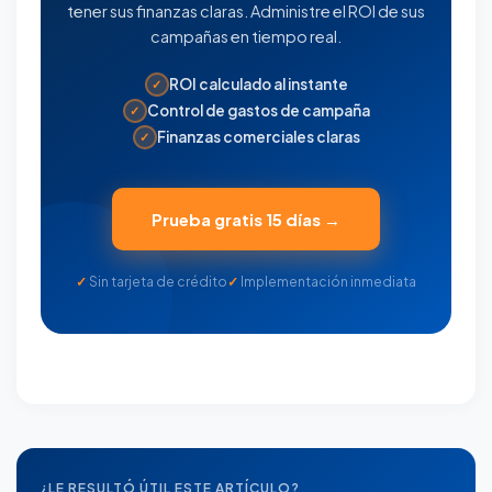
tener sus finanzas claras. Administre el ROI de sus
campañas en tiempo real.
ROI calculado al instante
✓
Control de gastos de campaña
✓
Finanzas comerciales claras
✓
Prueba gratis 15 días →
Sin tarjeta de crédito
Implementación inmediata
¿LE RESULTÓ ÚTIL ESTE ARTÍCULO?