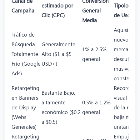
Canal de
Conversión
estimado por
Tipología i
Campaña
General
Clic (CPC)
de Uso
Media
Aquision d
Tráfico de
nuevos
Búsqueda
Generalmente
1% a 2.5%
mercados 
Totalmente
Alto ($1 a $5
general
descubrim
Frío (Google
USD+)
masivo
Ads)
constante
Retargeting
Recordator
Bastante Bajo,
en Banners
visual mas
altamente
0.5% a 1.2%
de Display
de la marc
económico ($0.2
general
(Webs
bajísimo c
a $0.5)
Generales)
unitario
Retargeting
Empuje