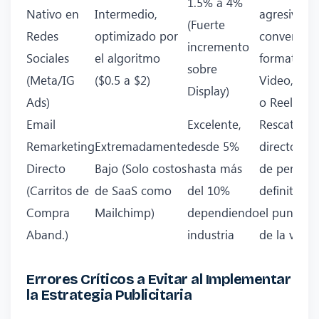
1.5% a 4%
Nativo en
Intermedio,
agresivo a 
(Fuerte
Redes
optimizado por
conversión
incremento
Sociales
el algoritmo
formatos 
sobre
(Meta/IG
($0.5 a $2)
Video, Car
Display)
Ads)
o Reels
Email
Excelente,
Rescate fin
Remarketing
Extremadamente
desde 5%
directo ant
Directo
Bajo (Solo costos
hasta más
de perder
(Carritos de
de SaaS como
del 10%
definitiva
Compra
Mailchimp)
dependiendo
el punto cr
Aband.)
industria
de la venta
Errores Críticos a Evitar al Implementar
la Estrategia Publicitaria