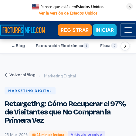
×
Parece que estás en
Estados Unidos
.
Ver la versión de Estados Unidos
REGISTRAR
INICIAR
← Blog
Facturación Electrónica
Fiscal
Con
6
7
Volver al Blog
›
Marketing Digital
MARKETING DIGITAL
Retargeting: Cómo Recuperar el 97%
de Visitantes que No Compran la
Primera Vez
25 Mar, 2026
·
📖 11 min de lectura
Artículo técnico