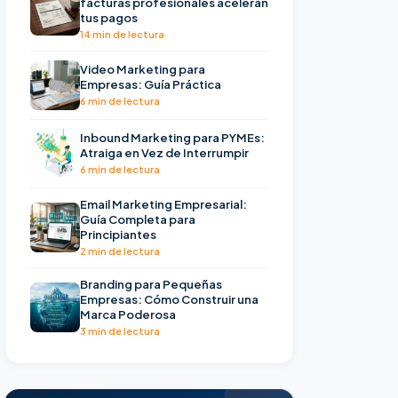
facturas profesionales aceleran
tus pagos
14 min de lectura
Video Marketing para
Empresas: Guía Práctica
6 min de lectura
Inbound Marketing para PYMEs:
Atraiga en Vez de Interrumpir
6 min de lectura
Email Marketing Empresarial:
Guía Completa para
Principiantes
2 min de lectura
Branding para Pequeñas
Empresas: Cómo Construir una
Marca Poderosa
3 min de lectura