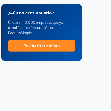
¿Aún no eres usuario?
Únete a +10,000 empresas que ya
simplifican su facturación con
FacturaSimple.
Prueba Gratis Ahora