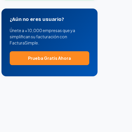
¿Aún no eres usuario?
Únete a +10,000 empresas que ya
simplifican su facturación con
FacturaSimple.
Prueba Gratis Ahora