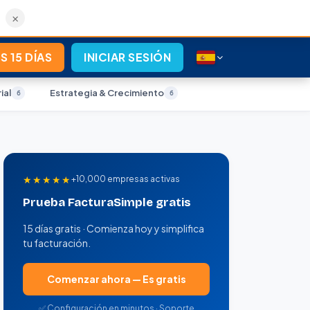
×
S 15 DÍAS
INICIAR SESIÓN
ial
Estrategia & Crecimiento
6
6
★★★★★
+10,000 empresas activas
Prueba FacturaSimple gratis
15 días gratis · Comienza hoy y simplifica
tu facturación.
Comenzar ahora — Es gratis
✅ Configuración en minutos · Soporte