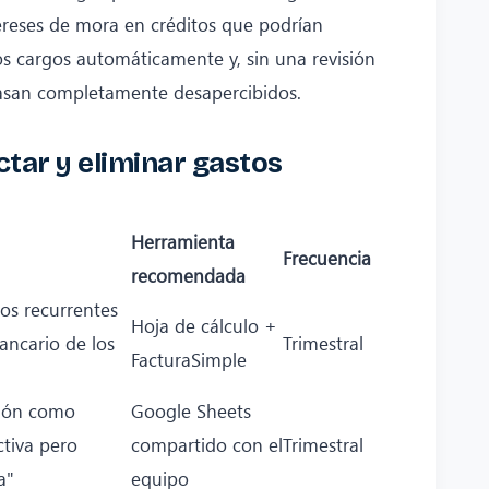
ereses de mora en créditos que podrían
os cargos automáticamente y, sin una revisión
pasan completamente desapercibidos.
tar y eliminar gastos
Herramienta
Frecuencia
recomendada
gos recurrentes
Hoja de cálculo +
ancario de los
Trimestral
FacturaSimple
pción como
Google Sheets
ctiva pero
compartido con el
Trimestral
a"
equipo