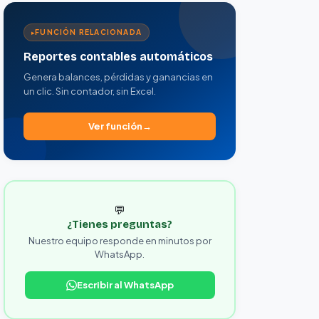
FUNCIÓN RELACIONADA
Reportes contables automáticos
Genera balances, pérdidas y ganancias en
un clic. Sin contador, sin Excel.
Ver función
💬
¿Tienes preguntas?
Nuestro equipo responde en minutos por
WhatsApp.
Escribir al WhatsApp