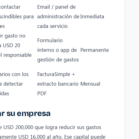
contactar
Email / panel de
scindibles para
administración de
Inmediata
es
cada servicio
er gasto no
Formulario
a USD 20
interno o app de
Permanente
l responsable
gestión de gastos
rios con los
FacturaSimple +
a detectar
extracto bancario
Mensual
idas
PDF
ar su empresa
 USD 200,000 que logra reducir sus gastos
amente USD 16,000 al año. Ese capital puede