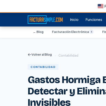
P
Inicio
Funciones
← Blog
Facturación Electrónica
Fi
6
Volver al Blog
›
Contabilidad
CONTABILIDAD
Gastos Hormiga 
Detectar y Elimin
Invisibles