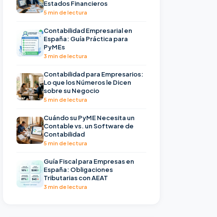
Estados Financieros
5 min de lectura
Contabilidad Empresarial en
España: Guía Práctica para
PyMEs
3 min de lectura
Contabilidad para Empresarios:
Lo que los Números le Dicen
sobre su Negocio
5 min de lectura
Cuándo su PyME Necesita un
Contable vs. un Software de
Contabilidad
5 min de lectura
Guía Fiscal para Empresas en
España: Obligaciones
Tributarias con AEAT
3 min de lectura