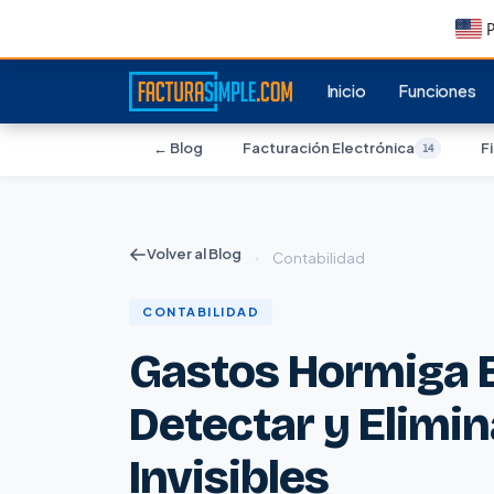
P
Inicio
Funciones
← Blog
Facturación Electrónica
F
14
Volver al Blog
›
Contabilidad
CONTABILIDAD
Gastos Hormiga 
Detectar y Elimin
Invisibles