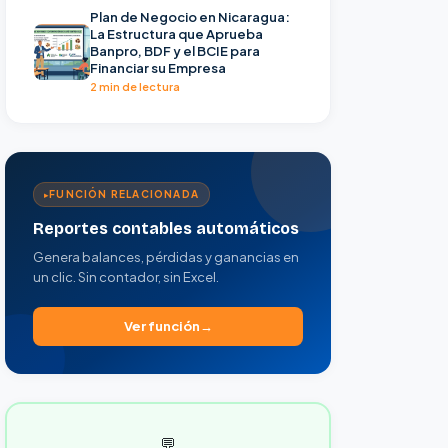
Plan de Negocio en Nicaragua:
La Estructura que Aprueba
Banpro, BDF y el BCIE para
Financiar su Empresa
2 min de lectura
FUNCIÓN RELACIONADA
Reportes contables automáticos
Genera balances, pérdidas y ganancias en
un clic. Sin contador, sin Excel.
Ver función
💬