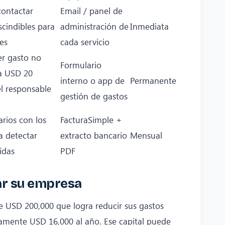
contactar
Email / panel de
scindibles para
administración de
Inmediata
es
cada servicio
er gasto no
Formulario
a USD 20
interno o app de
Permanente
l responsable
gestión de gastos
rios con los
FacturaSimple +
a detectar
extracto bancario
Mensual
idas
PDF
ar su empresa
 USD 200,000 que logra reducir sus gastos
amente USD 16,000 al año. Ese capital puede