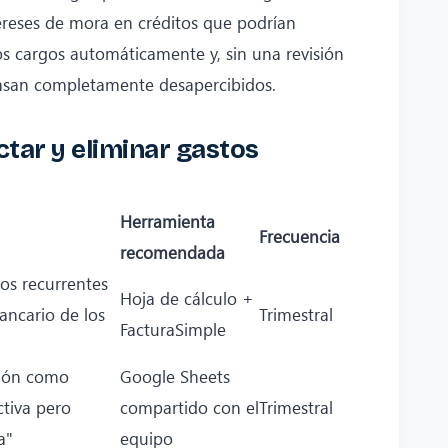
ereses de mora en créditos que podrían
os cargos automáticamente y, sin una revisión
pasan completamente desapercibidos.
tar y eliminar gastos
Herramienta
Frecuencia
recomendada
gos recurrentes
Hoja de cálculo +
ancario de los
Trimestral
FacturaSimple
pción como
Google Sheets
ctiva pero
compartido con el
Trimestral
a"
equipo