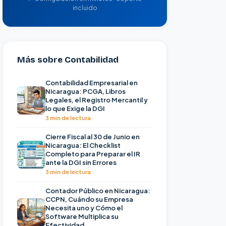
incluido
Más sobre Contabilidad
Contabilidad Empresarial en
Nicaragua: PCGA, Libros
Legales, el Registro Mercantil y
lo que Exige la DGI
3 min de lectura
Cierre Fiscal al 30 de Junio en
Nicaragua: El Checklist
Completo para Preparar el IR
ante la DGI sin Errores
3 min de lectura
Contador Público en Nicaragua:
CCPN, Cuándo su Empresa
Necesita uno y Cómo el
Software Multiplica su
Efectividad