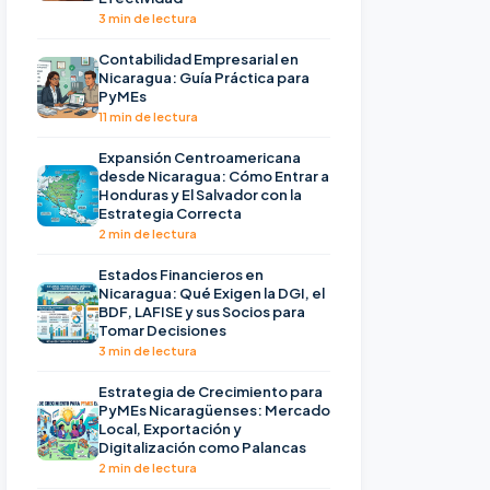
3 min de lectura
Contabilidad Empresarial en
Nicaragua: Guía Práctica para
PyMEs
11 min de lectura
Expansión Centroamericana
desde Nicaragua: Cómo Entrar a
Honduras y El Salvador con la
Estrategia Correcta
2 min de lectura
Estados Financieros en
Nicaragua: Qué Exigen la DGI, el
BDF, LAFISE y sus Socios para
Tomar Decisiones
3 min de lectura
Estrategia de Crecimiento para
PyMEs Nicaragüenses: Mercado
Local, Exportación y
Digitalización como Palancas
2 min de lectura