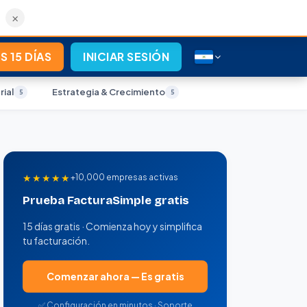
×
S 15 DÍAS
INICIAR SESIÓN
ial
Estrategia & Crecimiento
5
5
★★★★★
+10,000 empresas activas
Prueba FacturaSimple gratis
15 días gratis · Comienza hoy y simplifica
tu facturación.
Comenzar ahora — Es gratis
✅ Configuración en minutos · Soporte