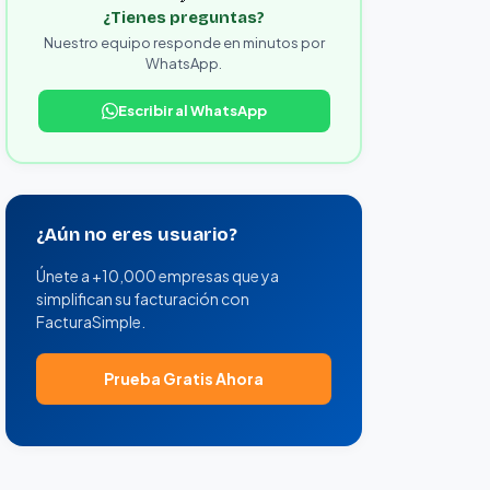
¿Tienes preguntas?
Nuestro equipo responde en minutos por
WhatsApp.
Escribir al WhatsApp
¿Aún no eres usuario?
Únete a +10,000 empresas que ya
simplifican su facturación con
FacturaSimple.
Prueba Gratis Ahora