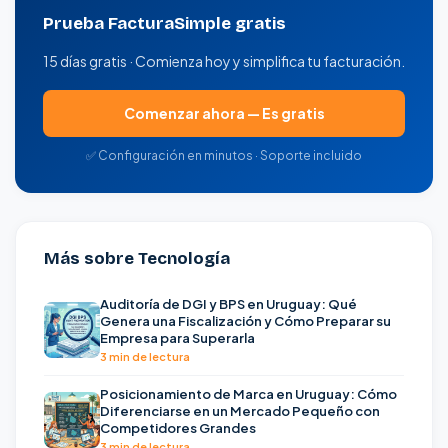
Prueba FacturaSimple gratis
15 días gratis · Comienza hoy y simplifica tu facturación.
Comenzar ahora — Es gratis
✅ Configuración en minutos · Soporte incluido
Más sobre Tecnología
Auditoría de DGI y BPS en Uruguay: Qué
Genera una Fiscalización y Cómo Preparar su
Empresa para Superarla
3 min de lectura
Posicionamiento de Marca en Uruguay: Cómo
Diferenciarse en un Mercado Pequeño con
Competidores Grandes
3 min de lectura