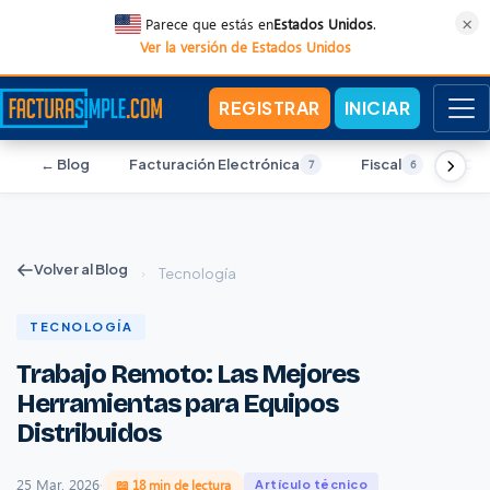
×
Parece que estás en
Estados Unidos
.
Ver la versión de Estados Unidos
REGISTRAR
INICIAR
← Blog
Facturación Electrónica
Fiscal
Con
7
6
Volver al Blog
›
Tecnología
TECNOLOGÍA
Trabajo Remoto: Las Mejores
Herramientas para Equipos
Distribuidos
25 Mar, 2026
·
📖 18 min de lectura
Artículo técnico