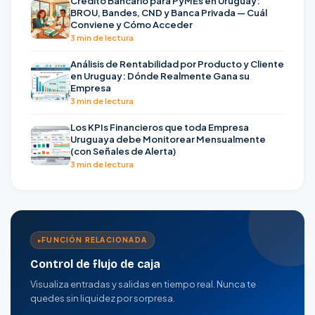
Crédito Bancario para PyMEs en Uruguay:
BROU, Bandes, CND y Banca Privada — Cuál
Conviene y Cómo Acceder
3 min de lectura
Análisis de Rentabilidad por Producto y Cliente
en Uruguay: Dónde Realmente Gana su
Empresa
3 min de lectura
Los KPIs Financieros que toda Empresa
Uruguaya debe Monitorear Mensualmente
(con Señales de Alerta)
3 min de lectura
FUNCIÓN RELACIONADA
Control de flujo de caja
Visualiza entradas y salidas en tiempo real. Nunca te
quedes sin liquidez por sorpresa.