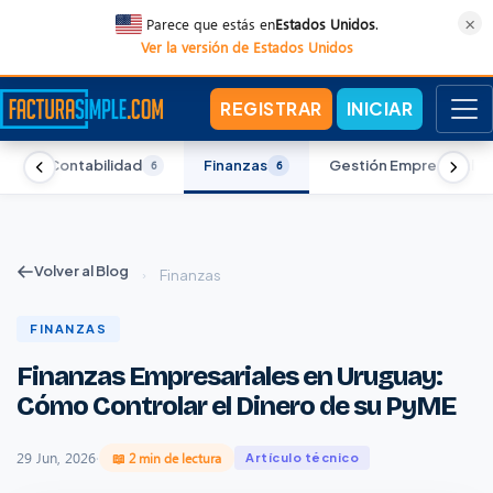
×
Parece que estás en
Estados Unidos
.
Ver la versión de Estados Unidos
REGISTRAR
INICIAR
Contabilidad
Finanzas
Gestión Empresarial
6
6
6
6
Volver al Blog
›
Finanzas
FINANZAS
Finanzas Empresariales en Uruguay:
Cómo Controlar el Dinero de su PyME
29 Jun, 2026
·
📖 2 min de lectura
Artículo técnico