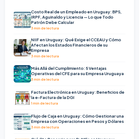
Costo Real de un Empleado en Uruguay: BPS,
IRPF, Aguinaldo y Licencia — Lo que Todo
Patrón Debe Calcular
3 min de lectura
NIIF en Uruguay: Qué Exige el CCEAU y Cómo
Afectan los Estados Financieros de su
Empresa
3 min de lectura
Más Allá del Cumplimiento: 5 Ventajas
Operativas del CFE para su Empresa Uruguaya
3 min de lectura
Factura Electrónica en Uruguay: Beneficios de
la e-Factura de la DGI
1 min de lectura
Flujo de Caja en Uruguay: Cómo Gestionar una
Empresa con Operaciones en Pesos y Dólares
3 min de lectura