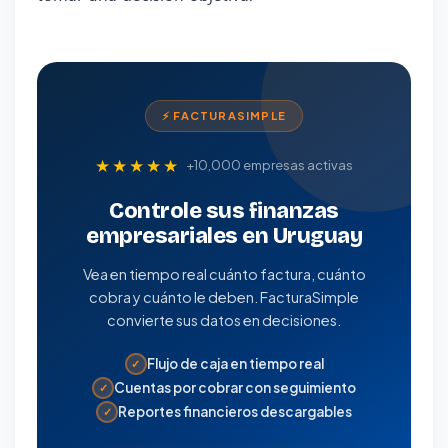
⚡ FACTURASIMPLE
★★★★★
+10,000 empresas activas
Controle sus finanzas
empresariales en Uruguay
Vea en tiempo real cuánto factura, cuánto
cobra y cuánto le deben. FacturaSimple
convierte sus datos en decisiones.
Flujo de caja en tiempo real
✓
Cuentas por cobrar con seguimiento
✓
Reportes financieros descargables
✓