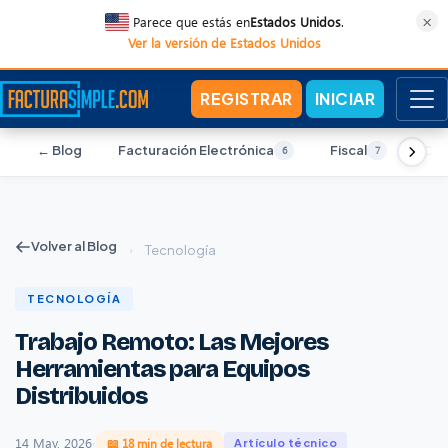
×
Parece que estás en
Estados Unidos
.
Ver la versión de Estados Unidos
REGISTRAR
INICIAR
← Blog
Facturación Electrónica
Fiscal
Con
6
7
Volver al Blog
›
Tecnología
TECNOLOGÍA
Trabajo Remoto: Las Mejores
Herramientas para Equipos
Distribuidos
14 May, 2026
·
📖 18 min de lectura
Artículo técnico