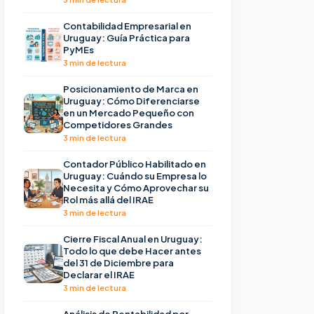
Contabilidad Empresarial en
Uruguay: Guía Práctica para
PyMEs
3 min de lectura
Posicionamiento de Marca en
Uruguay: Cómo Diferenciarse
en un Mercado Pequeño con
Competidores Grandes
3 min de lectura
Contador Público Habilitado en
Uruguay: Cuándo su Empresa lo
Necesita y Cómo Aprovechar su
Rol más allá del IRAE
3 min de lectura
Cierre Fiscal Anual en Uruguay:
Todo lo que debe Hacer antes
del 31 de Diciembre para
Declarar el IRAE
3 min de lectura
Análisis de Rentabilidad por