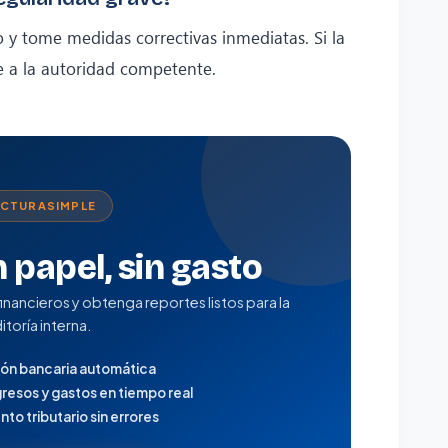
o y tome medidas correctivas inmediatas. Si la
ue a la autoridad competente.
ACTURASIMPLE
n papel, sin gasto
inancieros y obtenga reportes listos para la
itoría interna.
ión bancaria automática
resos y gastos en tiempo real
to tributario sin errores