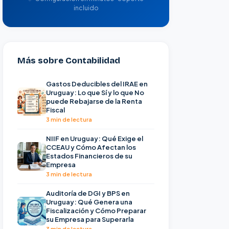
incluido
Más sobre Contabilidad
Gastos Deducibles del IRAE en
Uruguay: Lo que Sí y lo que No
puede Rebajarse de la Renta
Fiscal
3 min de lectura
NIIF en Uruguay: Qué Exige el
CCEAU y Cómo Afectan los
Estados Financieros de su
Empresa
3 min de lectura
Auditoría de DGI y BPS en
Uruguay: Qué Genera una
Fiscalización y Cómo Preparar
su Empresa para Superarla
3 min de lectura