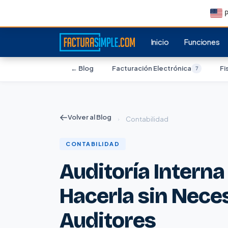
P
Inicio
Funciones
← Blog
Facturación Electrónica
Fi
7
Volver al Blog
›
Contabilidad
CONTABILIDAD
Auditoría Intern
Hacerla sin Neces
Auditores