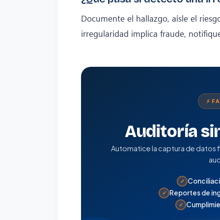
Documente el hallazgo, aísle el riesg
irregularidad implica fraude, notifiq
⚡ F
Auditoría si
Automatice la captura de datos f
aud
Conciliac
✓
Reportes de ing
✓
Cumplimien
✓