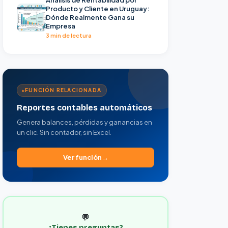
Producto y Cliente en Uruguay:
Dónde Realmente Gana su
Empresa
3 min de lectura
FUNCIÓN RELACIONADA
Reportes contables automáticos
Genera balances, pérdidas y ganancias en
un clic. Sin contador, sin Excel.
Ver función
💬
¿Tienes preguntas?