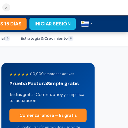
×
S 15 DÍAS
INICIAR SESIÓN
ial
Estrategia & Crecimiento
6
6
★★★★★
+10,000 empresas activas
Prueba FacturaSimple gratis
15 días gratis · Comienza hoy y simplifica
tu facturación.
Comenzar ahora — Es gratis
✅ Configuración en minutos · Soporte