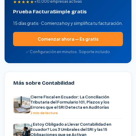
★★★★★
+10,000 empresas activas
Prueba FacturaSimple gratis
15 días gratis · Comienza hoy y simplifica tu facturación.
Comenzar ahora — Es gratis
✅ Configuración en minutos · Soporte incluido
Más sobre Contabilidad
Cierre Fiscal en Ecuador: La Conciliación
Tributaria del Formulario 101, Plazos y los
Errores que el SRI Detecta en Auditorías
2 min de lectura
¿Estoy Obligado a Llevar Contabilidad en
Ecuador? Los 3 Umbrales del SRI y las 15
Obligaciones que se Activan