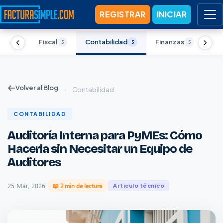
REGISTRAR
INICIAR
nica
Fiscal
Contabilidad
Finanzas
Ges
5
5
5
5
Volver al Blog
›
Contabilidad
CONTABILIDAD
Auditoría Interna para PyMEs: Cómo
Hacerla sin Necesitar un Equipo de
Auditores
25 Mar, 2026
·
📖 2 min de lectura
Artículo técnico