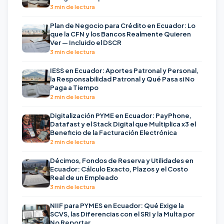
3 min de lectura
Plan de Negocio para Crédito en Ecuador: Lo
que la CFN y los Bancos Realmente Quieren
Ver — Incluido el DSCR
3 min de lectura
IESS en Ecuador: Aportes Patronal y Personal,
la Responsabilidad Patronal y Qué Pasa si No
Paga a Tiempo
2 min de lectura
Digitalización PYME en Ecuador: PayPhone,
Datafast y el Stack Digital que Multiplica x3 el
Beneficio de la Facturación Electrónica
2 min de lectura
Décimos, Fondos de Reserva y Utilidades en
Ecuador: Cálculo Exacto, Plazos y el Costo
Real de un Empleado
3 min de lectura
NIIF para PYMES en Ecuador: Qué Exige la
SCVS, las Diferencias con el SRI y la Multa por
No Reportar