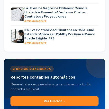
La UF en los Negocios Chilenos: Cómo la
Unidad de Fomento Afecta sus Costos,
Contratos y Proyecciones
3 min de lectura
IFRS vs Contabilidad Tributaria en Chile: Qué
Estándar Aplica a su PyME y Por Qué el Banco
Puede Exigirle IFRS
3 min de lectura
FUNCIÓN RELACIONADA
Reportes contables automáticos
Genera balances, pérdidas y ganancias en un clic. Sin
contador, sin Excel.
Ver función