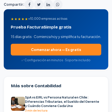
Compartir:
★★★★★
+10,000 empresas activas
Prueba FacturaSimple gratis
15 días gratis · Comienza hoy y simplifica tu facturación.
Comenzar ahora — Es gratis
✅ Configuración en minutos · Soporte incluido
Más sobre Contabilidad
SpA vs EIRL vs Persona Natural en Chile:
Diferencias Tributarias, el Sueldo del Gerente
y Cuándo Conviene Cada Una
3 min de lectura