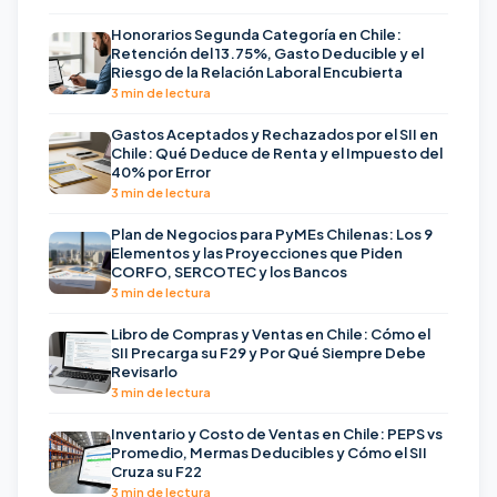
Honorarios Segunda Categoría en Chile:
Retención del 13.75%, Gasto Deducible y el
Riesgo de la Relación Laboral Encubierta
3 min de lectura
Gastos Aceptados y Rechazados por el SII en
Chile: Qué Deduce de Renta y el Impuesto del
40% por Error
3 min de lectura
Plan de Negocios para PyMEs Chilenas: Los 9
Elementos y las Proyecciones que Piden
CORFO, SERCOTEC y los Bancos
3 min de lectura
Libro de Compras y Ventas en Chile: Cómo el
SII Precarga su F29 y Por Qué Siempre Debe
Revisarlo
3 min de lectura
Inventario y Costo de Ventas en Chile: PEPS vs
Promedio, Mermas Deducibles y Cómo el SII
Cruza su F22
3 min de lectura