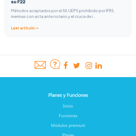
su F22
Métodos aceptados por el SII, UEPS prohibido por IFRS,
mermas con acta ante notario y el cruce de i…
Leer artículo
Planes y Funciones
Inicio
Funciones
Módulos premium
Planes