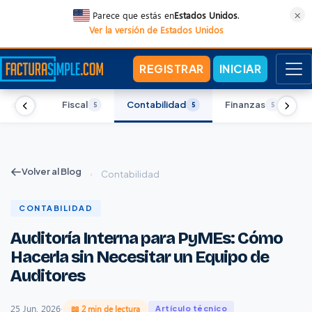
×
Parece que estás en
Estados Unidos
.
Ver la versión de Estados Unidos
REGISTRAR
INICIAR
ónica
Fiscal
Contabilidad
Finanzas
G
5
5
5
5
Volver al Blog
›
Contabilidad
CONTABILIDAD
Auditoría Interna para PyMEs: Cómo
Hacerla sin Necesitar un Equipo de
Auditores
25 Jun, 2026
·
📖 2 min de lectura
Artículo técnico