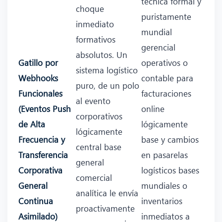
técnica formal y
choque
puristamente
inmediato
mundial
formativos
gerencial
absolutos. Un
Gatillo por
operativos o
sistema logístico
Webhooks
contable para
puro, de un polo
Funcionales
facturaciones
al evento
(Eventos Push
online
corporativos
de Alta
lógicamente
lógicamente
Frecuencia y
base y cambios
central base
Transferencia
en pasarelas
general
Corporativa
logísticos bases
comercial
General
mundiales o
analítica le envía
Continua
inventarios
proactivamente
Asimilado)
inmediatos a