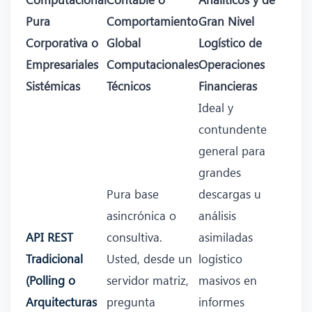
Pura
Comportamiento
Gran Nivel
Corporativa o
Global
Logístico de
Empresariales
Computacionales
Operaciones
Sistémicas
Técnicos
Financieras
Ideal y
contundente
general para
grandes
Pura base
descargas u
asincrónica o
análisis
API REST
consultiva.
asimiladas
Tradicional
Usted, desde un
logístico
(Polling o
servidor matriz,
masivos en
Arquitecturas
pregunta
informes