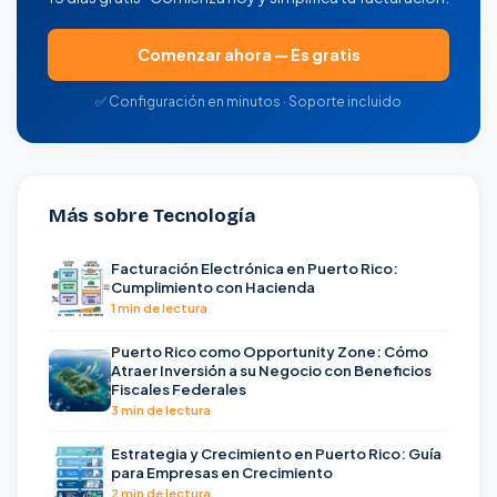
Comenzar ahora — Es gratis
✅ Configuración en minutos · Soporte incluido
Más sobre Tecnología
Facturación Electrónica en Puerto Rico:
Cumplimiento con Hacienda
1 min de lectura
Puerto Rico como Opportunity Zone: Cómo
Atraer Inversión a su Negocio con Beneficios
Fiscales Federales
3 min de lectura
Estrategia y Crecimiento en Puerto Rico: Guía
para Empresas en Crecimiento
2 min de lectura