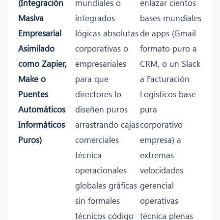
(Integración
mundiales o
enlazar cientos
Masiva
integrados
bases mundiales
Empresarial
lógicas absolutas
de apps (Gmail
Asimilado
corporativas o
formato puro a
como Zapier,
empresariales
CRM, o un Slack
Make o
para que
a Facturación
Puentes
directores lo
Logísticos base
Automáticos
diseñen puros
pura
Informáticos
arrastrando cajas
corporativo
Puros)
comerciales
empresa) a
técnica
extremas
operacionales
velocidades
globales gráficas
gerencial
sin formales
operativas
técnicos código
técnica plenas