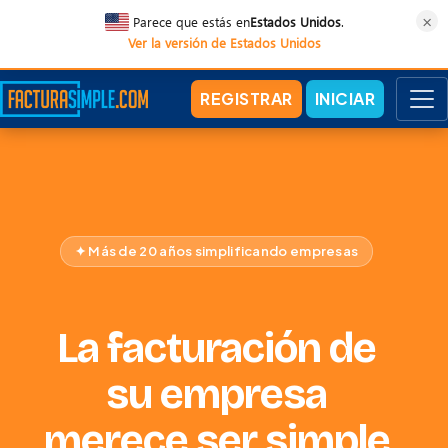
×
Parece que estás en
Estados Unidos
.
Ver la versión de Estados Unidos
REGISTRAR
INICIAR
✦ Más de 20 años simplificando empresas
La facturación de
su empresa
merece ser simple