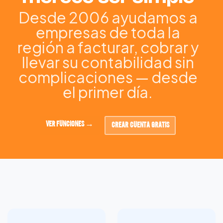
Desde 2006 ayudamos a
empresas de toda la
región a facturar, cobrar y
llevar su contabilidad sin
complicaciones — desde
el primer día.
VER FUNCIONES →
CREAR CUENTA GRATIS