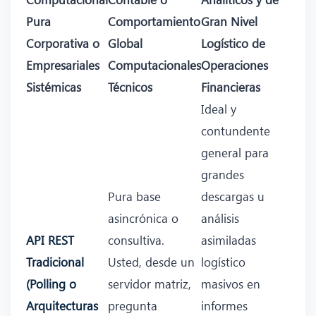
Pura
Comportamiento
Gran Nivel
Corporativa o
Global
Logístico de
Empresariales
Computacionales
Operaciones
Sistémicas
Técnicos
Financieras
Ideal y
contundente
general para
grandes
Pura base
descargas u
asincrónica o
análisis
API REST
consultiva.
asimiladas
Tradicional
Usted, desde un
logístico
(Polling o
servidor matriz,
masivos en
Arquitecturas
pregunta
informes