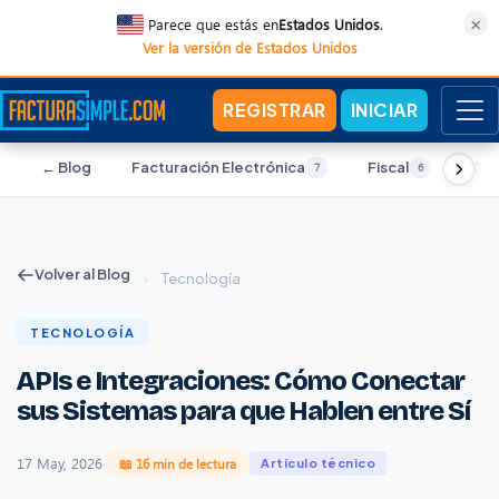
×
Parece que estás en
Estados Unidos
.
Ver la versión de Estados Unidos
REGISTRAR
INICIAR
← Blog
Facturación Electrónica
Fiscal
Con
7
6
Volver al Blog
›
Tecnología
TECNOLOGÍA
APIs e Integraciones: Cómo Conectar
sus Sistemas para que Hablen entre Sí
17 May, 2026
·
📖 16 min de lectura
Artículo técnico