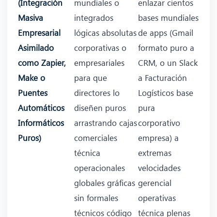
(Integración
mundiales o
enlazar cientos
Masiva
integrados
bases mundiales
Empresarial
lógicas absolutas
de apps (Gmail
Asimilado
corporativas o
formato puro a
como Zapier,
empresariales
CRM, o un Slack
Make o
para que
a Facturación
Puentes
directores lo
Logísticos base
Automáticos
diseñen puros
pura
Informáticos
arrastrando cajas
corporativo
Puros)
comerciales
empresa) a
técnica
extremas
operacionales
velocidades
globales gráficas
gerencial
sin formales
operativas
técnicos código
técnica plenas