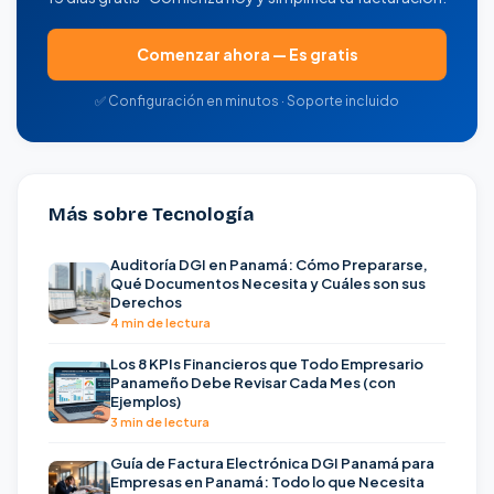
Comenzar ahora — Es gratis
✅ Configuración en minutos · Soporte incluido
Más sobre Tecnología
Auditoría DGI en Panamá: Cómo Prepararse,
Qué Documentos Necesita y Cuáles son sus
Derechos
4 min de lectura
Los 8 KPIs Financieros que Todo Empresario
Panameño Debe Revisar Cada Mes (con
Ejemplos)
3 min de lectura
Guía de Factura Electrónica DGI Panamá para
Empresas en Panamá: Todo lo que Necesita