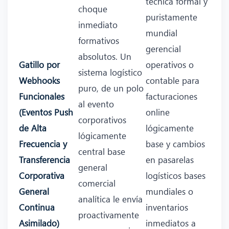
técnica formal y
choque
puristamente
inmediato
mundial
formativos
gerencial
absolutos. Un
Gatillo por
operativos o
sistema logístico
Webhooks
contable para
puro, de un polo
Funcionales
facturaciones
al evento
(Eventos Push
online
corporativos
de Alta
lógicamente
lógicamente
Frecuencia y
base y cambios
central base
Transferencia
en pasarelas
general
Corporativa
logísticos bases
comercial
General
mundiales o
analítica le envía
Continua
inventarios
proactivamente
Asimilado)
inmediatos a