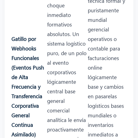
técnica formal y
choque
puristamente
inmediato
mundial
formativos
gerencial
absolutos. Un
Gatillo por
operativos o
sistema logístico
Webhooks
contable para
puro, de un polo
Funcionales
facturaciones
al evento
(Eventos Push
online
corporativos
de Alta
lógicamente
lógicamente
Frecuencia y
base y cambios
central base
Transferencia
en pasarelas
general
Corporativa
logísticos bases
comercial
General
mundiales o
analítica le envía
Continua
inventarios
proactivamente
Asimilado)
inmediatos a