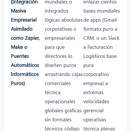
(Integración
mundiales o
enlazar cientos
Masiva
integrados
bases mundiales
Empresarial
lógicas absolutas
de apps (Gmail
Asimilado
corporativas o
formato puro a
como Zapier,
empresariales
CRM, o un Slack
Make o
para que
a Facturación
Puentes
directores lo
Logísticos base
Automáticos
diseñen puros
pura
Informáticos
arrastrando cajas
corporativo
Puros)
comerciales
empresa) a
técnica
extremas
operacionales
velocidades
globales gráficas
gerencial
sin formales
operativas
técnicos código
técnica plenas