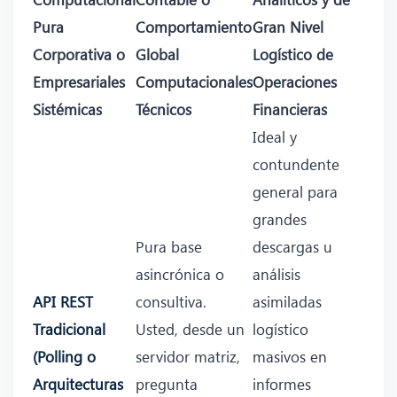
Pura
Comportamiento
Gran Nivel
Corporativa o
Global
Logístico de
Empresariales
Computacionales
Operaciones
Sistémicas
Técnicos
Financieras
Ideal y
contundente
general para
grandes
Pura base
descargas u
asincrónica o
análisis
API REST
consultiva.
asimiladas
Tradicional
Usted, desde un
logístico
(Polling o
servidor matriz,
masivos en
Arquitecturas
pregunta
informes