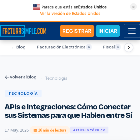
×
Parece que estás en
Estados Unidos
.
Ver la versión de Estados Unidos
REGISTRAR
INICIAR
← Blog
Facturación Electrónica
Fiscal
Con
6
6
Volver al Blog
›
Tecnología
TECNOLOGÍA
APIs e Integraciones: Cómo Conectar
sus Sistemas para que Hablen entre Sí
17 May, 2026
·
📖 16 min de lectura
Artículo técnico