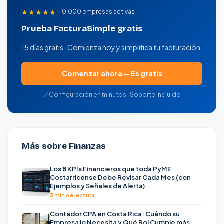
★★★★★
+10,000 empresas activas
Prueba FacturaSimple gratis
15 días gratis · Comienza hoy y simplifica tu facturación.
Comenzar ahora — Es gratis
✅ Configuración en minutos · Soporte incluido
Más sobre Finanzas
Los 8 KPIs Financieros que toda PyME
Costarricense Debe Revisar Cada Mes (con
Ejemplos y Señales de Alerta)
3 min de lectura
Contador CPA en Costa Rica: Cuándo su
Empresa lo Necesita y Qué Rol Cumple más