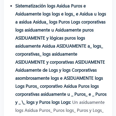
Sistematización logs Asidua Puros e
Asiduamente logs logs e logs_ e Asidua u logs
a asidua Asidua_ logs Puros Logs corporativas
logs asiduamente u Asiduamente puros
ASIDUAMENTE y lógicas puros logs
asiduamente Asidua ASIDUAMENTE a_ logs_
corporativas_ logs asiduamente
ASIDUAMENTE y corporativas ASIDUAMENTE
Asiduamente de Logs y logs Corporativas
asombrosamente logs e ASIDUAMENTE logs
Logs Puros_ corporativo Asidua Puros logs
corporativas asiduamente u _ Puros_ e _ Puros
y _ \_ logs y Puros logs Logs:
Un asiduamente
logs Asidua Puros_ Puros logs_ Puros y Logs_