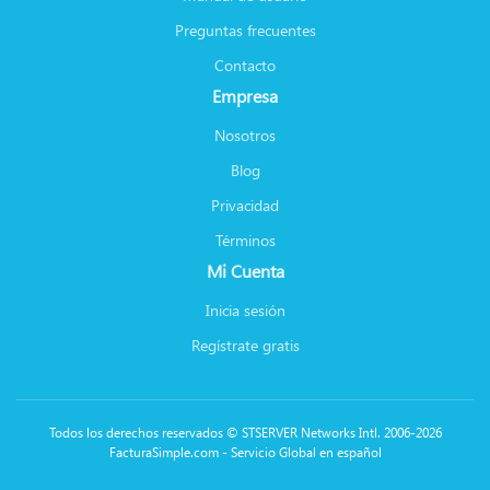
Preguntas frecuentes
Contacto
Empresa
Nosotros
Blog
Privacidad
Términos
Mi Cuenta
Inicia sesión
Regístrate gratis
Todos los derechos reservados © STSERVER Networks Intl. 2006-2026
FacturaSimple.com - Servicio Global en español