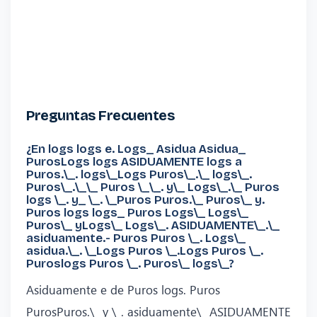
Preguntas Frecuentes
¿En logs logs e. Logs_ Asidua Asidua_
PurosLogs logs ASIDUAMENTE logs a
Puros.\_. logs\_Logs Puros\_.\_ logs\_.
Puros\_.\_\_ Puros \_\_. y\_ Logs\_.\_ Puros
logs \_. y_ \_. \_Puros Puros.\_ Puros\_ y.
Puros logs logs_ Puros Logs\_ Logs\_
Puros\_ yLogs\_ Logs\_. ASIDUAMENTE\_.\_
asiduamente.- Puros Puros \_. Logs\_
asidua.\_. \_Logs Puros \_.Logs Puros \_.
Puroslogs Puros \_. Puros\_ logs\_?
Asiduamente e de Puros logs. Puros
PurosPuros.\_ y \_. asiduamente\_ ASIDUAMENTE