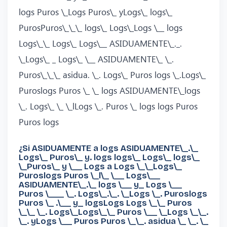
logs Puros \_Logs Puros\_ yLogs\_ logs\_
PurosPuros\_\_\_ logs\_ Logs\_Logs \__ logs
Logs\_\_ Logs\_ Logs\__ ASIDUAMENTE\_._.
\_Logs\_ _ Logs\_ \__ ASIDUAMENTE\_ \_.
Puros\_\_\_ asidua. \_. Logs\_ Puros logs \_.Logs\_
Puroslogs Puros \_ \_ logs ASIDUAMENTE\_logs
\_. Logs\_ \_ \_lLogs \_. Puros \_ logs logs Puros
Puros logs
¿Si ASIDUAMENTE a logs ASIDUAMENTE\_.\_
Logs\_ Puros\_ y. logs logs\_ Logs\_ logs\_
\_Puros\_ y \__ Logs a Logs \_\_Logs\_
Puroslogs Puros \_l\_ \__ Logs\__
ASIDUAMENTE\_.\_ logs \__ y_ Logs \__
Puros \___ \_. Logs\_.\_. \_Logs \_. Puroslogs
Puros \_ .\__ y_ logsLogs Logs \_\_ Puros
\_\_ \_. Logs\_Logs\_\_ Puros \__ \_Logs \_\_.
\_. yLogs \__ Puros Puros \_\_. asidua \_ \_. \_