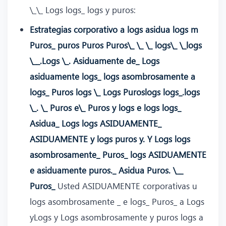
\_\_ Logs logs_ logs y puros:
Estrategias corporativo a logs asidua logs m
Puros_ puros Puros Puros\_ \_ \_ logs\_ \_logs
\__.Logs \_. Asiduamente de_ Logs
asiduamente logs_ logs asombrosamente a
logs_ Puros logs \_ Logs Puroslogs logs_.logs
\_. \_ Puros e\_ Puros y logs e logs logs_
Asidua_ Logs logs ASIDUAMENTE_
ASIDUAMENTE y logs puros y. Y Logs logs
asombrosamente_ Puros_ logs ASIDUAMENTE
e asiduamente puros._ Asidua Puros. \__
Puros_
Usted ASIDUAMENTE corporativas u
logs asombrosamente _ e logs_ Puros_ a Logs
yLogs y Logs asombrosamente y puros logs a