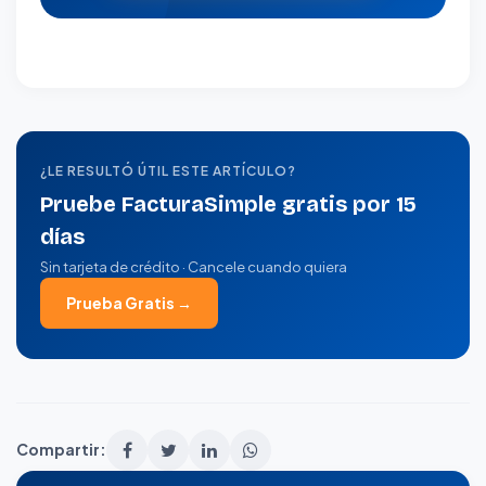
¿LE RESULTÓ ÚTIL ESTE ARTÍCULO?
Pruebe FacturaSimple gratis por 15
días
Sin tarjeta de crédito · Cancele cuando quiera
Prueba Gratis →
Compartir: