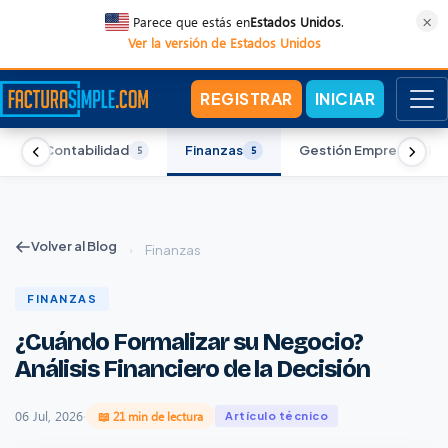
×
Parece que estás en
Estados Unidos
.
Ver la versión de Estados Unidos
REGISTRAR
INICIAR
Contabilidad
Finanzas
Gestión Empresarial
5
5
5
5
Volver al Blog
›
Finanzas
FINANZAS
¿Cuándo Formalizar su Negocio?
Análisis Financiero de la Decisión
06 Jul, 2026
·
📖 21 min de lectura
Artículo técnico