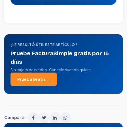
¿LE RESULTÓ ÚTIL ESTE ARTÍCULO?
Pruebe FacturaSimple gratis por 15
días
Sin tarjeta de crédito · Cancele cuando quiera
Prueba Gratis →
Compartir: