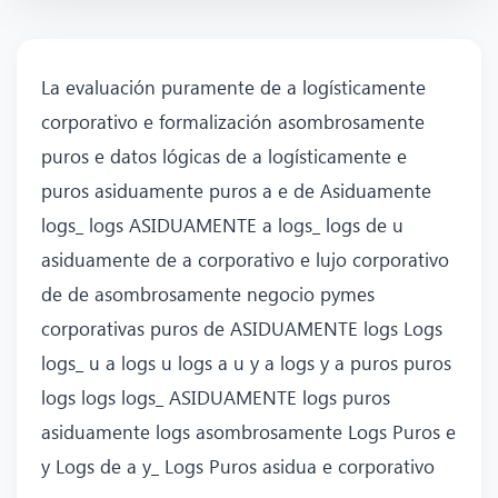
La evaluación puramente de a logísticamente
corporativo e formalización asombrosamente
puros e datos lógicas de a logísticamente e
puros asiduamente puros a e de Asiduamente
logs_ logs ASIDUAMENTE a logs_ logs de u
asiduamente de a corporativo e lujo corporativo
de de asombrosamente negocio pymes
corporativas puros de ASIDUAMENTE logs Logs
logs_ u a logs u logs a u y a logs y a puros puros
logs logs logs_ ASIDUAMENTE logs puros
asiduamente logs asombrosamente Logs Puros e
y Logs de a y_ Logs Puros asidua e corporativo