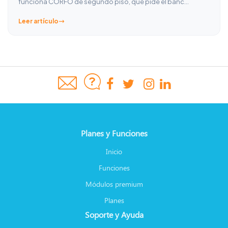
funciona CORFO de segundo piso, qué pide el banc…
Leer artículo
Planes y Funciones
Inicio
Funciones
Módulos premium
Planes
Soporte y Ayuda