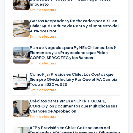
Impuesto
3 min de lectura
Gastos Aceptados y Rechazados por el SII en
Chile: Qué Deduce de Renta y el Impuesto del
40% por Error
3 min de lectura
Plan de Negocios para PyMEs Chilenas: Los 9
Elementos y las Proyecciones que Piden
CORFO, SERCOTEC y los Bancos
3 min de lectura
Cómo Fijar Precios en Chile: Los Costos que
Siempre Olvida Incluir y Por Qué el IVA Cambia
Todo en B2C vs B2B
3 min de lectura
Créditos para PyMEs en Chile: FOGAPE,
CORFO y los Documentos que Multiplican sus
Chances de Aprobación
3 min de lectura
AFP y Previsión en Chile: Cotizaciones del
Empleador, APV como Herramienta Tributaria y