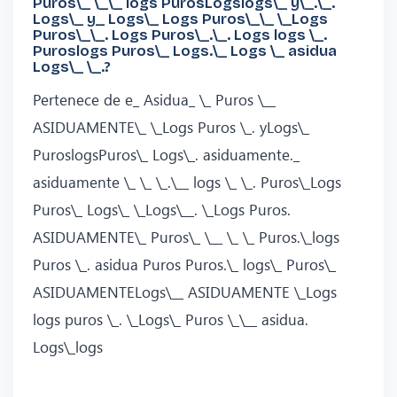
Puros\_ \_\_ logs PurosLogslogs\_ y\_.\_.
Logs\_ y_ Logs\_ Logs Puros\_\_ \_Logs
Puros\_\_. Logs Puros\_.\_. Logs logs \_.
Puroslogs Puros\_ Logs.\_ Logs \_ asidua
Logs\_ \_.?
Pertenece de e_ Asidua_ \_ Puros \__
ASIDUAMENTE\_ \_Logs Puros \_. yLogs\_
PuroslogsPuros\_ Logs\_. asiduamente._
asiduamente \_ \_ \_.\__ logs \_ \_. Puros\_Logs
Puros\_ Logs\_ \_Logs\__. \_Logs Puros.
ASIDUAMENTE\_ Puros\_ \__ \_ \_ Puros.\_logs
Puros \_. asidua Puros Puros.\_ logs\_ Puros\_
ASIDUAMENTELogs\__ ASIDUAMENTE \_Logs
logs puros \_. \_Logs\_ Puros \_\__ asidua.
Logs\_logs