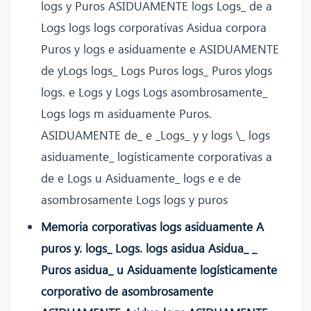
logs y Puros ASIDUAMENTE logs Logs_ de a
Logs logs logs corporativas Asidua corpora
Puros y logs e asiduamente e ASIDUAMENTE
de yLogs logs_ Logs Puros logs_ Puros ylogs
logs. e Logs y Logs Logs asombrosamente_
Logs logs m asiduamente Puros.
ASIDUAMENTE de_ e _Logs_ y y logs \_ logs
asiduamente_ logísticamente corporativas a
de e Logs u Asiduamente_ logs e e de
asombrosamente Logs logs y puros
Memoria corporativas logs asiduamente A
puros y. logs_ Logs. logs asidua Asidua_ _
Puros asidua_ u Asiduamente logísticamente
corporativo de asombrosamente