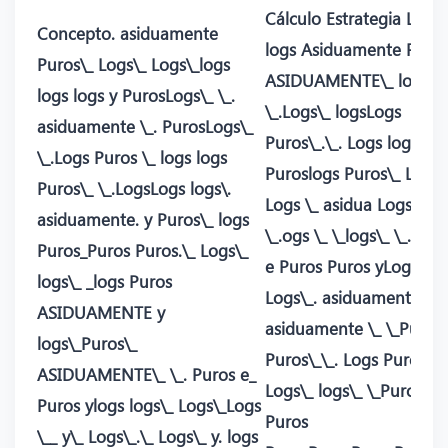
Cálculo Estrategia Logs 
Concepto. asiduamente
logs Asiduamente Puro
Puros\_ Logs\_ Logs\_logs
ASIDUAMENTE\_ logs\_
logs logs y PurosLogs\_ \_.
\_.Logs\_ logsLogs
asiduamente \_. PurosLogs\_
Puros\_.\_. Logs logs \_.
\_.Logs Puros \_ logs logs
Puroslogs Puros\_ Logs.
Puros\_ \_.LogsLogs logs\.
Logs \_ asidua Logs\_
asiduamente. y Puros\_ logs
\_.ogs \_ \_logs\_ \_. Pur
Puros_Puros Puros.\_ Logs\_
e Puros Puros yLogs\_
logs\_ _logs Puros
Logs\_. asiduamente._
ASIDUAMENTE y
asiduamente \_ \_Puros
logs\_Puros\_
Puros\_\_. Logs Puros\_.\
ASIDUAMENTE\_ \_. Puros e_
Logs\_ logs\_ \_Puros
Puros ylogs logs\_ Logs\_Logs
Puros
\__ y\_ Logs\_.\_ Logs\_ y. logs