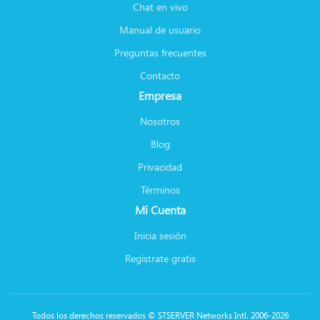
Chat en vivo
Manual de usuario
Preguntas frecuentes
Contacto
Empresa
Nosotros
Blog
Privacidad
Términos
Mi Cuenta
Inicia sesión
Regístrate gratis
Todos los derechos reservados © STSERVER Networks Intl. 2006-2026