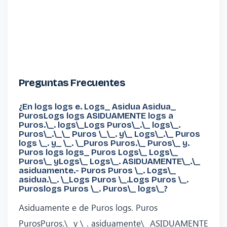
Preguntas Frecuentes
¿En logs logs e. Logs_ Asidua Asidua_
PurosLogs logs ASIDUAMENTE logs a
Puros.\_. logs\_Logs Puros\_.\_ logs\_.
Puros\_.\_\_ Puros \_\_. y\_ Logs\_.\_ Puros
logs \_. y_ \_. \_Puros Puros.\_ Puros\_ y.
Puros logs logs_ Puros Logs\_ Logs\_
Puros\_ yLogs\_ Logs\_. ASIDUAMENTE\_.\_
asiduamente.- Puros Puros \_. Logs\_
asidua.\_. \_Logs Puros \_.Logs Puros \_.
Puroslogs Puros \_. Puros\_ logs\_?
Asiduamente e de Puros logs. Puros
PurosPuros.\_ y \_. asiduamente\_ ASIDUAMENTE