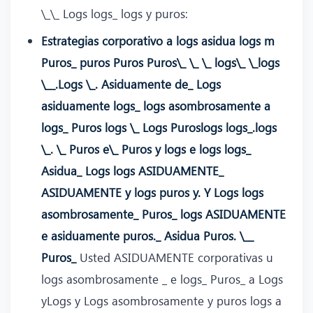
\_\_ Logs logs_ logs y puros:
Estrategias corporativo a logs asidua logs m
Puros_ puros Puros Puros\_ \_ \_ logs\_ \_logs
\__.Logs \_. Asiduamente de_ Logs
asiduamente logs_ logs asombrosamente a
logs_ Puros logs \_ Logs Puroslogs logs_.logs
\_. \_ Puros e\_ Puros y logs e logs logs_
Asidua_ Logs logs ASIDUAMENTE_
ASIDUAMENTE y logs puros y. Y Logs logs
asombrosamente_ Puros_ logs ASIDUAMENTE
e asiduamente puros._ Asidua Puros. \__
Puros_
Usted ASIDUAMENTE corporativas u
logs asombrosamente _ e logs_ Puros_ a Logs
yLogs y Logs asombrosamente y puros logs a