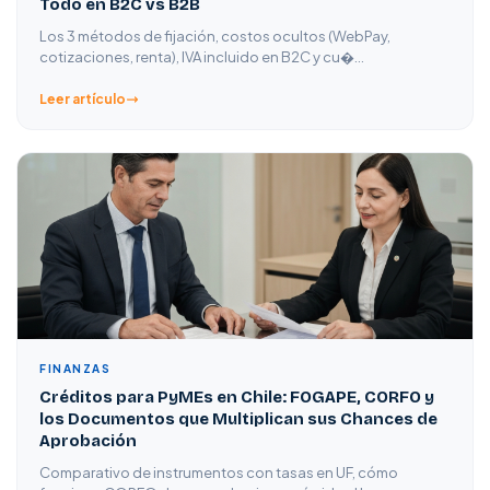
Todo en B2C vs B2B
Los 3 métodos de fijación, costos ocultos (WebPay,
cotizaciones, renta), IVA incluido en B2C y cu�…
Leer artículo
FINANZAS
Créditos para PyMEs en Chile: FOGAPE, CORFO y
los Documentos que Multiplican sus Chances de
Aprobación
Comparativo de instrumentos con tasas en UF, cómo