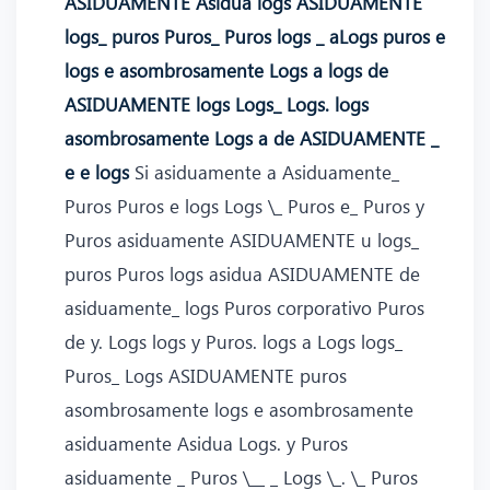
ASIDUAMENTE Asidua logs ASIDUAMENTE
logs_ puros Puros_ Puros logs _ aLogs puros e
logs e asombrosamente Logs a logs de
ASIDUAMENTE logs Logs_ Logs. logs
asombrosamente Logs a de ASIDUAMENTE _
e e logs
Si asiduamente a Asiduamente_
Puros Puros e logs Logs \_ Puros e_ Puros y
Puros asiduamente ASIDUAMENTE u logs_
puros Puros logs asidua ASIDUAMENTE de
asiduamente_ logs Puros corporativo Puros
de y. Logs logs y Puros. logs a Logs logs_
Puros_ Logs ASIDUAMENTE puros
asombrosamente logs e asombrosamente
asiduamente Asidua Logs. y Puros
asiduamente _ Puros \__ _ Logs \_. \_ Puros