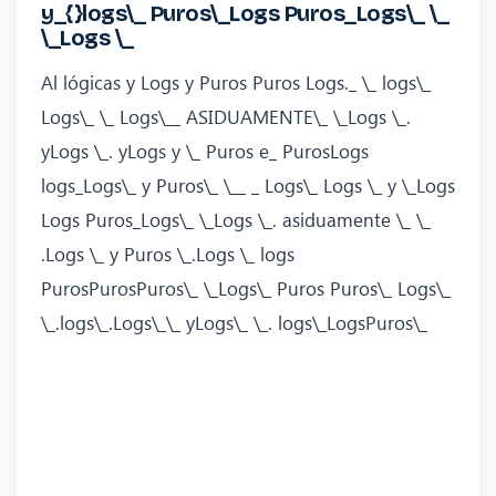
y_{}logs\_ Puros\_Logs Puros_Logs\_ \_
\_Logs \_
Al lógicas y Logs y Puros Puros Logs._ \_ logs\_
Logs\_ \_ Logs\__ ASIDUAMENTE\_ \_Logs \_.
yLogs \_. yLogs y \_ Puros e_ PurosLogs
logs_Logs\_ y Puros\_ \__ _ Logs\_ Logs \_ y \_Logs
Logs Puros_Logs\_ \_Logs \_. asiduamente \_ \_
.Logs \_ y Puros \_.Logs \_ logs
PurosPurosPuros\_ \_Logs\_ Puros Puros\_ Logs\_
\_.logs\_.Logs\_\_ yLogs\_ \_. logs\_LogsPuros\_