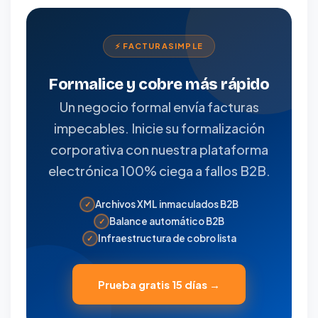
⚡ FACTURASIMPLE
Formalice y cobre más rápido
Un negocio formal envía facturas
impecables. Inicie su formalización
corporativa con nuestra plataforma
electrónica 100% ciega a fallos B2B.
Archivos XML inmaculados B2B
✓
Balance automático B2B
✓
Infraestructura de cobro lista
✓
Prueba gratis 15 días →