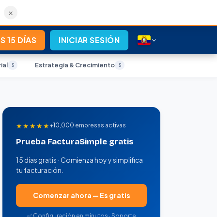
×
S 15 DÍAS
INICIAR SESIÓN
ial
Estrategia & Crecimiento
5
5
★★★★★
+10,000 empresas activas
Prueba FacturaSimple gratis
15 días gratis · Comienza hoy y simplifica
tu facturación.
Comenzar ahora — Es gratis
✅ Configuración en minutos · Soporte