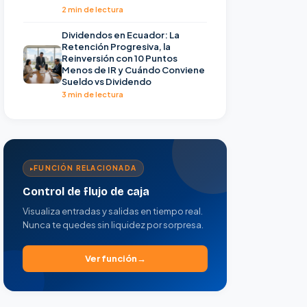
2 min de lectura
Dividendos en Ecuador: La
Retención Progresiva, la
Reinversión con 10 Puntos
Menos de IR y Cuándo Conviene
Sueldo vs Dividendo
3 min de lectura
FUNCIÓN RELACIONADA
Control de flujo de caja
Visualiza entradas y salidas en tiempo real.
Nunca te quedes sin liquidez por sorpresa.
Ver función