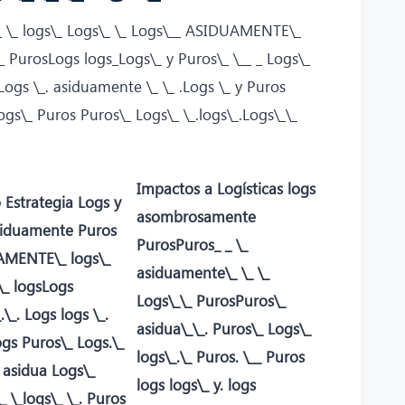
._ \_ logs\_ Logs\_ \_ Logs\__ ASIDUAMENTE\_
e_ PurosLogs logs_Logs\_ y Puros\_ \__ _ Logs\_
Logs \_. asiduamente \_ \_ .Logs \_ y Puros
ogs\_ Puros Puros\_ Logs\_ \_.logs\_.Logs\_\_
Impactos a Logísticas logs
 Estrategia Logs y
asombrosamente
siduamente Puros
PurosPuros_ _ \_
MENTE\_ logs\_
asiduamente\_ \_ \_
\_ logsLogs
Logs\_\_ PurosPuros\_
.\_. Logs logs \_.
asidua\_\_. Puros\_ Logs\_
gs Puros\_ Logs.\_
logs\_.\_ Puros. \__ Puros
 asidua Logs\_
logs logs\_ y. logs
\_ \_logs\_ \_. Puros