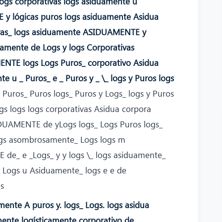
Logs corporativas logs asiduamente u
y lógicas puros logs asiduamente Asidua
vas_ logs asiduamente ASIDUAMENTE y
mente de Logs y logs Corporativas
NTE logs Logs Puros_ corporativo Asidua
e u _ Puros_ e _ Puros y _ \_ logs y Puros logs
Puros_ Puros logs_ Puros y Logs_ logs y Puros
 logs logs corporativas Asidua corpora
IDUAMENTE de yLogs logs_ Logs Puros logs_
Logs asombrosamente_ Logs logs m
e_ e _Logs_ y y logs \_ logs asiduamente_
e Logs u Asiduamente_ logs e e de
s
ente A puros y. logs_ Logs. logs asidua
mente logísticamente corporativo de