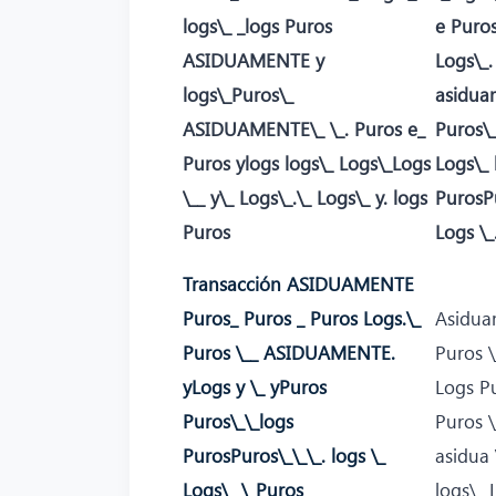
logs\_ _logs Puros
e Puro
ASIDUAMENTE y
Logs\_
logs\_Puros\_
asidua
ASIDUAMENTE\_ \_. Puros e_
Puros\_
Puros ylogs logs\_ Logs\_Logs
Logs\_ 
\__ y\_ Logs\_.\_ Logs\_ y. logs
PurosP
Puros
Logs \_
Transacción ASIDUAMENTE
Puros_ Puros _ Puros Logs.\_
Asidua
Puros \__ ASIDUAMENTE.
Puros \
yLogs y \_ yPuros
Logs Pu
Puros\_\_logs
Puros \
PurosPuros\_\_\_. logs \_
asidua 
Logs\_ \_Puros
logs\_ 