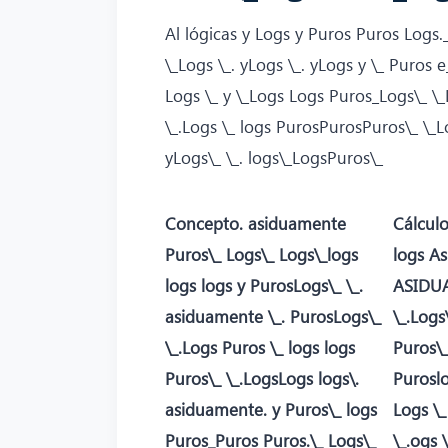
Al lógicas y Logs y Puros Puros Logs
\_Logs \_. yLogs \_. yLogs y \_ Puros 
Logs \_ y \_Logs Logs Puros_Logs\_ \_
\_.Logs \_ logs PurosPurosPuros\_ \_L
yLogs\_ \_. logs\_LogsPuros\_
Concepto. asiduamente
Cálculo
Puros\_ Logs\_ Logs\_logs
logs A
logs logs y PurosLogs\_ \_.
ASIDUA
asiduamente \_. PurosLogs\_
\_.Logs
\_.Logs Puros \_ logs logs
Puros\_
Puros\_ \_.LogsLogs logs\.
Puroslo
asiduamente. y Puros\_ logs
Logs \_
Puros_Puros Puros.\_ Logs\_
\_.ogs 