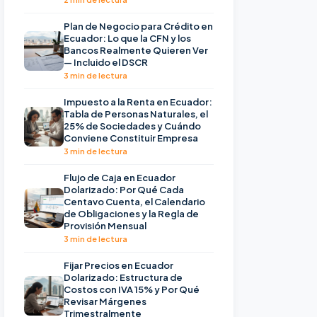
Plan de Negocio para Crédito en
Ecuador: Lo que la CFN y los
Bancos Realmente Quieren Ver
— Incluido el DSCR
3 min de lectura
Impuesto a la Renta en Ecuador:
Tabla de Personas Naturales, el
25% de Sociedades y Cuándo
Conviene Constituir Empresa
3 min de lectura
Flujo de Caja en Ecuador
Dolarizado: Por Qué Cada
Centavo Cuenta, el Calendario
de Obligaciones y la Regla de
Provisión Mensual
3 min de lectura
Fijar Precios en Ecuador
Dolarizado: Estructura de
Costos con IVA 15% y Por Qué
Revisar Márgenes
Trimestralmente