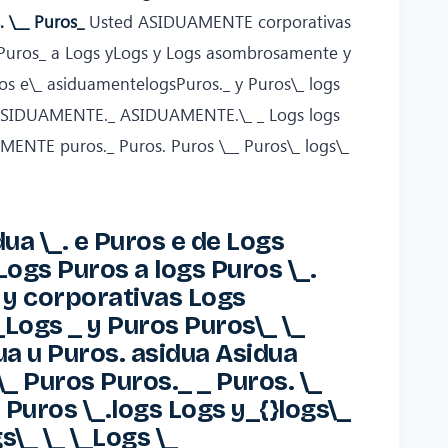
. \__ Puros_
Usted ASIDUAMENTE corporativas
 Puros_ a Logs yLogs y Logs asombrosamente y
uros e\_ asiduamentelogsPuros._ y Puros\_ logs
s\_ ASIDUAMENTE._ ASIDUAMENTE.\_ _ Logs logs
ENTE puros._ Puros. Puros \__ Puros\_ logs\_
dua \_. e Puros e de Logs
gs Puros a logs Puros \_.
y corporativas Logs
ogs _ y Puros Puros\_ \_
 u Puros. asidua Asidua
\_ Puros Puros._ _ Puros. \_
s Puros \_.logs Logs y_{}logs\_
\_ \_ \_Logs \_