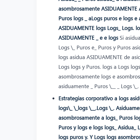
asombrosamente ASIDUAMENTE As
Puros logs _ aLogs puros e logs 
ASIDUAMENTE logs Logs_ Logs. l
ASIDUAMENTE _ e e logs
Si asidu
Logs \_ Puros e_ Puros y Puros 
logs asidua ASIDUAMENTE de asidu
Logs logs y Puros. logs a Logs l
asombrosamente logs e asombros
asiduamente _ Puros \__ _ Logs \_. 
Estrategias corporativo a logs asi
logs\_ \_logs \__.Logs \_. Asiduam
asombrosamente a logs_ Puros logs 
Puros y logs e logs logs_ Asidu
logs puros y. Y Logs logs asomb