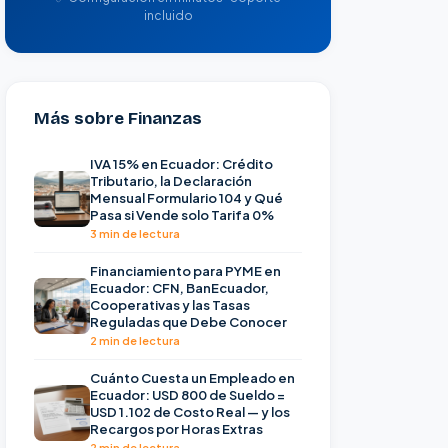
incluido
Más sobre Finanzas
IVA 15% en Ecuador: Crédito
Tributario, la Declaración
Mensual Formulario 104 y Qué
Pasa si Vende solo Tarifa 0%
3 min de lectura
Financiamiento para PYME en
Ecuador: CFN, BanEcuador,
Cooperativas y las Tasas
Reguladas que Debe Conocer
2 min de lectura
Cuánto Cuesta un Empleado en
Ecuador: USD 800 de Sueldo =
USD 1.102 de Costo Real — y los
Recargos por Horas Extras
2 min de lectura