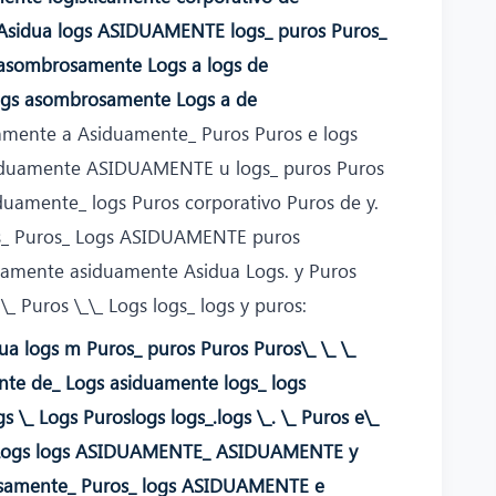
idua logs ASIDUAMENTE logs_ puros Puros_
e asombrosamente Logs a logs de
ogs asombrosamente Logs a de
amente a Asiduamente_ Puros Puros e logs
asiduamente ASIDUAMENTE u logs_ puros Puros
amente_ logs Puros corporativo Puros de y.
ogs_ Puros_ Logs ASIDUAMENTE puros
amente asiduamente Asidua Logs. y Puros
\_ Puros \_\_ Logs logs_ logs y puros:
dua logs m Puros_ puros Puros Puros\_ \_ \_
ente de_ Logs asiduamente logs_ logs
\_ Logs Puroslogs logs_.logs \_. \_ Puros e\_
a_ Logs logs ASIDUAMENTE_ ASIDUAMENTE y
rosamente_ Puros_ logs ASIDUAMENTE e