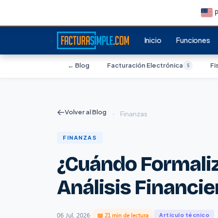
P
Inicio
Funciones
← Blog
Facturación Electrónica
Fi
5
Volver al Blog
›
Finanzas
FINANZAS
¿Cuándo Formaliz
Análisis Financie
06 Jul, 2026
·
📖 21 min de lectura
Artículo técnico