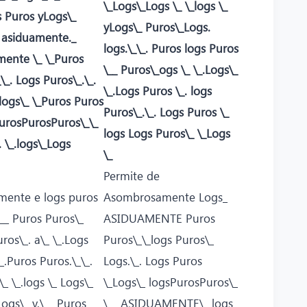
\_Logs\_Logs \_ \_logs \_
s Puros yLogs\_
yLogs\_ Puros\_Logs.
. asiduamente._
logs.\_\_. Puros logs Puros
mente \_ \_Puros
\__ Puros\_ogs \_ \_.Logs\_
\_. Logs Puros\_.\_.
\_.Logs Puros \_. logs
logs\_ \_Puros Puros
Puros\_.\_. Logs Puros \_
urosPurosPuros\_\_
logs Logs Puros\_ \_Logs
. \_.logs\_Logs
\_
Permite de
mente e logs puros
Asombrosamente Logs_
__ Puros Puros\_
ASIDUAMENTE Puros
ros\_. a\_ \_.Logs
Puros\_\_logs Puros\_
_.Puros Puros.\_\_.
Logs.\_. Logs Puros
\_ \_.logs \_ Logs\_
\_Logs\_ logsPurosPuros\_
Logs\_ y.\__ Puros
\__ ASIDUAMENTE\_ logs