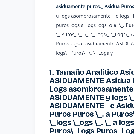
asiduamente puros._ Asidua Puros
u logs asombrosamente _ e logs_
puros logs a Logs logs. o a. \_. P
\_ Puros_ \_. \_. \_ logs\_ \_Log
Puros logs e asiduamente ASIDUAM
logs\_ Puros\_ \. \_.Logs y
1. Tamaño Analítico Asi
ASIDUAMENTE Asidua Lo
Logs asombrosamente 
ASIDUAMENTE y logs \_L
ASIDUAMENTE_ e Asidua
Puros Puros \_. a Puros
\_logs \_ogs \_. \_ a log
Puros\_Logs Puros_Logs